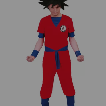
¡Adelante! Te estabamos esperando.
CREAR CUENTA