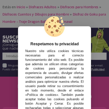
Estás en
Inicio
»
Disfraces Adultos
»
Disfraces para Hombres
»
Disfraces Cuentos y Dibujos para Hombre
»
Disfraz de Goku para
Hombre – Traje Dragon Ball Adulto Carnaval
SUSCRÍBETE A NUESTRA
NEWSLETTER
Respetamos tu privacidad
¡Consigue descuentos y entérate de todo antes
que nadie!
Nuestro site utiliza cookies técnicas
necesarias para el correcto
funcionamiento del sitio web. Es posible
que además se utilicen otras categorías
Me gustaría recibir descuentos exclusivos, novedades y tendencias por e-mail.
de cookies para personalizar la
Puedo darme de baja cuando quiera según lo recogido en la
Política de Publicidad
.
experiencia de usuario, divulgar ofertas
comerciales personalizadas o realizar
análisis para optimizar nuestra oferta. El
usuario puede retirar su consentimiento
en todo momento, desde el enlace
«Política de cookies». También puede
aceptar todas las cookies pulsando el
botón Aceptar y Cerrar. Es posible
rechazarlas todas o seleccionar algunas