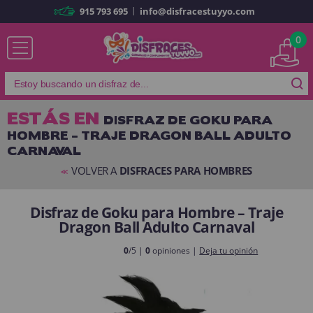
|
915 793 695
info@disfracestuyyo.com
Ya soy cliente
0
ESTÁS EN
DISFRAZ DE GOKU PARA
HOMBRE – TRAJE DRAGON BALL ADULTO
Recordarme
¿Olvidó su contraseña?
CARNAVAL
ENTRAR
VOLVER A
DISFRACES PARA HOMBRES
<<
Disfraz de Goku para Hombre – Traje
Es mi primera vez
Dragon Ball Adulto Carnaval
Soy nuevo
0
/5 |
0
opiniones |
Deja tu opinión
Al crear una cuenta en
disfracestuyyo.com
podrás realizar tus
compras rápidamente en nuestra tienda virtual, revisar el estado de tus
pedidos y consultar tus operaciones anteriores.