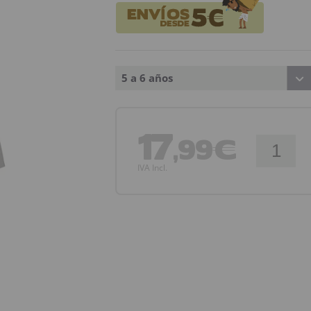
5 a 6 años
17
,99€
IVA Incl.