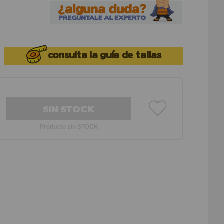
consulta la
guía de tallas
SIN STOCK
Producto sin STOCK