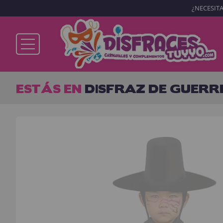
¿NECESITA
Ya soy cliente
ESTÁS EN
DISFRAZ DE GUERR
Recordarme
¿Olvidó su contraseña?
ENTRAR