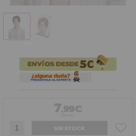
7
,99€
IVA Incl.
SIN STOCK