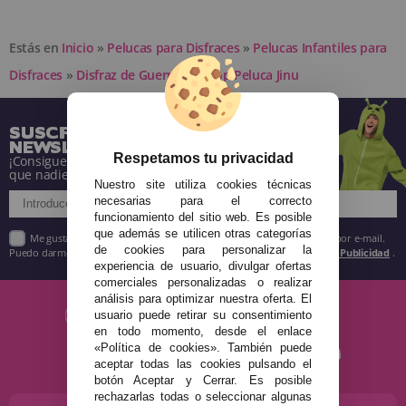
Estás en
Inicio
»
Pelucas para Disfraces
»
Pelucas Infantiles para
Disfraces
»
Disfraz de Guerrera K-Pop Peluca Jinu
SUSCRÍBETE A NUESTRA
NEWSLETTER
Respetamos tu privacidad
¡Consigue descuentos y entérate de todo antes
que nadie!
Nuestro site utiliza cookies técnicas
necesarias para el correcto
funcionamiento del sitio web. Es posible
que además se utilicen otras categorías
Me gustaría recibir descuentos exclusivos, novedades y tendencias por e-mail.
de cookies para personalizar la
Puedo darme de baja cuando quiera según lo recogido en la
Política de Publicidad
.
experiencia de usuario, divulgar ofertas
comerciales personalizadas o realizar
análisis para optimizar nuestra oferta. El
usuario puede retirar su consentimiento
en todo momento, desde el enlace
«Política de cookies». También puede
aceptar todas las cookies pulsando el
botón Aceptar y Cerrar. Es posible
rechazarlas todas o seleccionar algunas