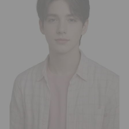
¡Adelante! Te estabamos esperando.
CREAR CUENTA