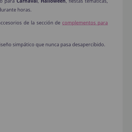
cto para
Carnaval
,
Halloween
, fiestas temáticas,
durante horas.
ccesorios de la sección de
complementos para
 diseño simpático que nunca pasa desapercibido.