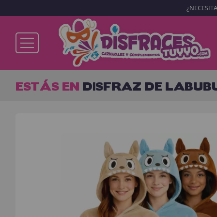
¿NECESITA
Ya soy cliente
ESTÁS EN
DISFRAZ DE LABUB
Recordarme
¿Olvidó su contraseña?
ENTRAR