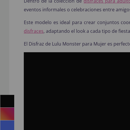
Dentro de la colección de
disfraces para adult
eventos informales o celebraciones entre amigo
Este modelo es ideal para crear conjuntos co
disfraces
, adaptando el look a cada tipo de fiesta
El Disfraz de Lulu Monster para Mujer es perfec