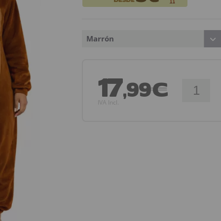
Marrón
17
,99€
IVA Incl.