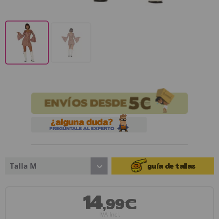
Talla M
guía de tallas
14
,99€
IVA Incl.