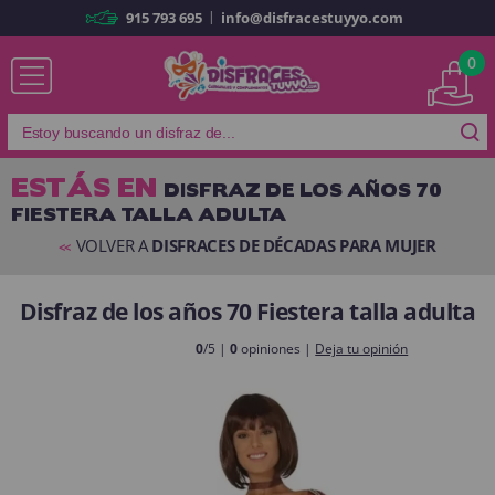
|
915 793 695
info@disfracestuyyo.com
Ya soy cliente
0
ESTÁS EN
DISFRAZ DE LOS AÑOS 70
FIESTERA TALLA ADULTA
Recordarme
¿Olvidó su contraseña?
VOLVER A
DISFRACES DE DÉCADAS PARA MUJER
<<
ENTRAR
Disfraz de los años 70 Fiestera talla adulta
Es mi primera vez
0
/5 |
0
opiniones |
Deja tu opinión
Soy nuevo
Al crear una cuenta en
disfracestuyyo.com
podrás realizar tus
compras rápidamente en nuestra tienda virtual, revisar el estado de tus
pedidos y consultar tus operaciones anteriores.