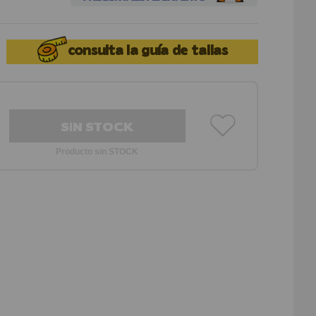
consulta la
guía de tallas
SIN STOCK
Producto sin STOCK