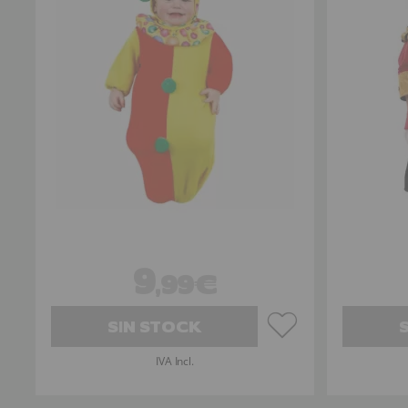
9
,99€
SIN STOCK
IVA Incl.