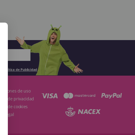
la
Política de Publicidad
.
ndiciones de uso
ítica de privacidad
ítica de cookies
so Legal