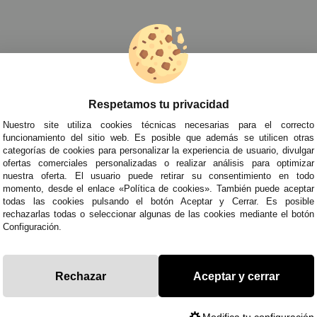
races Circo Bebés
»
Disfraz de Payasito Alegre Bebés
Respetamos tu privacidad
TRA NEWSLETTER
Nuestro site utiliza cookies técnicas necesarias para el correcto
de todo antes que nadie!
funcionamiento del sitio web. Es posible que además se utilicen otras
categorías de cookies para personalizar la experiencia de usuario, divulgar
edades y tendencias por e-mail. Puedo darme de baja cuando quiera según lo recogido en 
ofertas comerciales personalizadas o realizar análisis para optimizar
nuestra oferta. El usuario puede retirar su consentimiento en todo
momento, desde el enlace «Política de cookies». También puede aceptar
todas las cookies pulsando el botón Aceptar y Cerrar. Es posible
ITAS AYUDA?
· Quiénes somos
· Co
rechazarlas todas o seleccionar algunas de las cookies mediante el botón
Configuración.
695
· Cómo comprar
· Pol
es a Sábados de 10 a 14h y de 17 a 20h
· Envíos y Devoluciones
· Pol
racestuyyo.com
· Blog
· Avi
Rechazar
Aceptar y cerrar
Modifica tu configuración