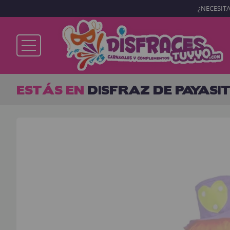
¿NECESITA
Ya soy cliente
ESTÁS EN
DISFRAZ DE PAYASI
Recordarme
¿Olvidó su contraseña?
ENTRAR