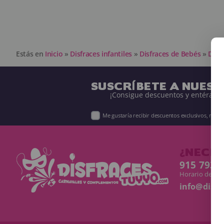
Estás en
Inicio
»
Disfraces infantiles
»
Disfraces de Bebés
»
Disf
SUSCRÍBETE A NUES
¡Consigue descuentos y entérate 
Me gustaría recibir descuentos exclusivos, nov
¿NECES
915 793 
Horario de Lun
info@disf