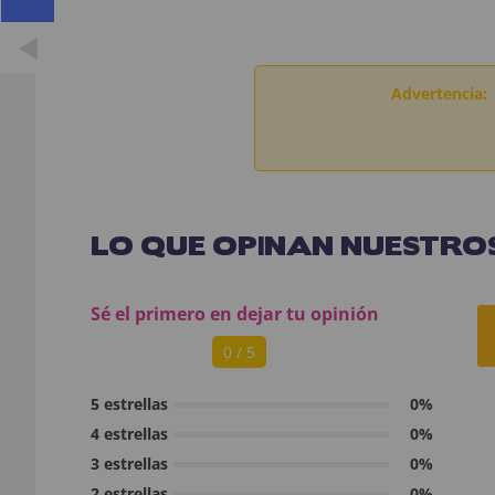
Advertencia:
LO QUE OPINAN NUESTROS
Sé el primero en dejar tu opinión
0 / 5
5 estrellas
0%
4 estrellas
0%
3 estrellas
0%
2 estrellas
0%