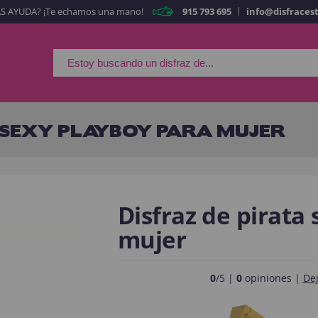
|
S AYUDA? ¡Te echamos una mano!
915 793 695
info@disfraces
Es mi primera vez
Soy nue
Al crear una cuen
rápidamente en nuestra 
tus operaciones anterio
A SEXY PLAYBOY PARA MUJER
¡Adelante! Te estabamo
CREAR CUE
Disfraz de pirata
mujer
0
/5 |
0
opiniones |
Dej