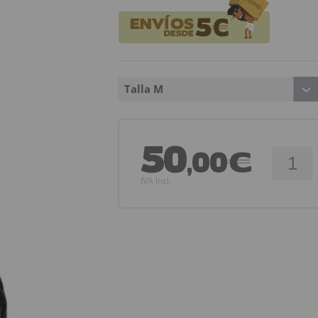
Talla M
50
,00€
IVA Incl.