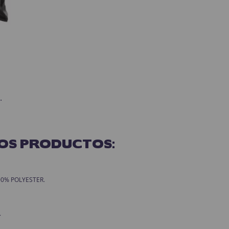
.
OS PRODUCTOS:
 100% POLYESTER.
.