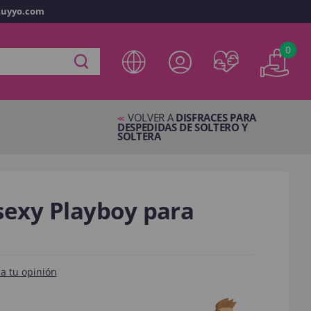
tuyyo.com
vo
0
ta en
disfracestuyyo.com
podrás realizar tus compras
tienda virtual, revisar el estado de tus pedidos y consultar
VOLVER A
DISFRACES PARA
res.
<<
DESPEDIDAS DE SOLTERO Y
SOLTERA
s esperando.
NTA
 sexy Playboy para
a tu opinión