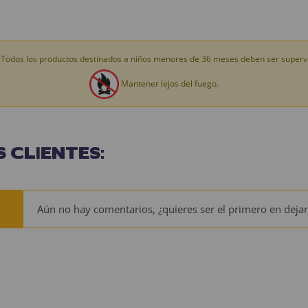
Todos los productos destinados a niños menores de 36 meses deben ser supervi
Mantener lejos del fuego.
 CLIENTES:
Aún no hay comentarios, ¿quieres ser el primero en dejar