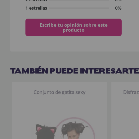
1 estrellas
0%
Escribe tu opinión sobre este
producto
TAMBIÉN PUEDE INTERESARTE
Conjunto de gatita sexy
Disfra