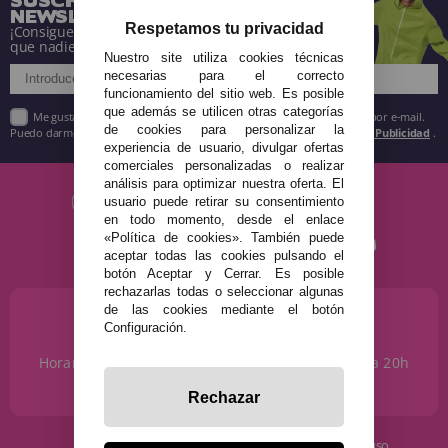
NEWSLETTER
Respetamos tu privacidad
¡Consigue descuentos y entérate de todo antes
que nadie!
Nuestro site utiliza cookies técnicas
necesarias para el correcto
funcionamiento del sitio web. Es posible
que además se utilicen otras categorías
Me gustaría recibir descuentos exclusivos, novedades y tendencias por e-mail.
de cookies para personalizar la
Puedo darme de baja cuando quiera según lo recogido en la
Política de Publicidad
.
experiencia de usuario, divulgar ofertas
comerciales personalizadas o realizar
análisis para optimizar nuestra oferta. El
usuario puede retirar su consentimiento
en todo momento, desde el enlace
«Política de cookies». También puede
aceptar todas las cookies pulsando el
botón Aceptar y Cerrar. Es posible
rechazarlas todas o seleccionar algunas
de las cookies mediante el botón
¿NECESITAS AYUDA?
Configuración.
915 793 695
Horario de Lunes a Sábados de 10 a 14h y de 17 a 20h
info@disfracestuyyo.com
Rechazar
· Quiénes somos
· Condiciones de uso