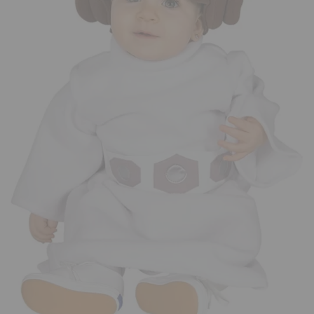
¡Adelante! Te estabamos esperando.
CREAR CUENTA