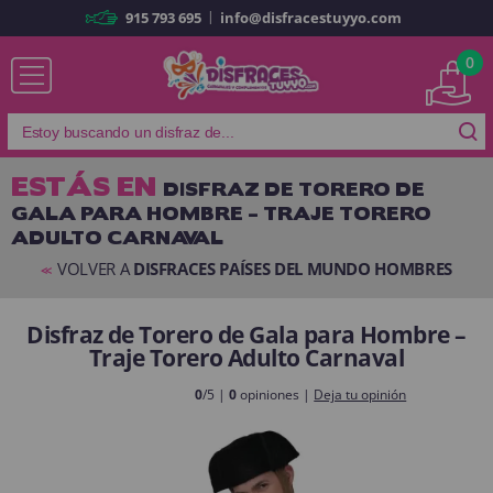
|
915 793 695
info@disfracestuyyo.com
Ya soy cliente
0
ESTÁS EN
DISFRAZ DE TORERO DE
GALA PARA HOMBRE – TRAJE TORERO
Recordarme
¿Olvidó su contraseña?
ADULTO CARNAVAL
ENTRAR
VOLVER A
DISFRACES PAÍSES DEL MUNDO HOMBRES
<<
Disfraz de Torero de Gala para Hombre –
Es mi primera vez
Traje Torero Adulto Carnaval
Soy nuevo
0
/5 |
0
opiniones |
Deja tu opinión
Al crear una cuenta en
disfracestuyyo.com
podrás realizar tus
compras rápidamente en nuestra tienda virtual, revisar el estado de tus
pedidos y consultar tus operaciones anteriores.