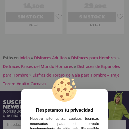
14
29
,50€
,99€
SIN STOCK
SIN STOCK
IVA Incl.
IVA Incl.
Estás en
Inicio
»
Disfraces Adultos
»
Disfraces para Hombres
»
Disfraces Países del Mundo Hombres
»
Disfraces de Españoles
para Hombre
»
Disfraz de Torero de Gala para Hombre – Traje
Torero Adulto Carnaval
SUSCRÍBETE A NUESTRA
NEWSLETTER
Respetamos tu privacidad
¡Consigue descuentos y entérate de todo antes
que nadie!
Nuestro site utiliza cookies técnicas
necesarias para el correcto
funcionamiento del sitio web. Es posible