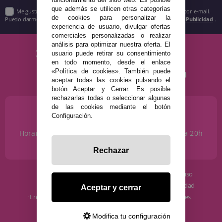
que además se utilicen otras categorías
Me gustaría recibir descuentos exclusivos, novedades y tendencias por e-mail.
de cookies para personalizar la
Puedo darme de baja cuando quiera según lo recogido en la
Política de Publicidad
.
experiencia de usuario, divulgar ofertas
comerciales personalizadas o realizar
análisis para optimizar nuestra oferta. El
usuario puede retirar su consentimiento
en todo momento, desde el enlace
«Política de cookies». También puede
aceptar todas las cookies pulsando el
botón Aceptar y Cerrar. Es posible
rechazarlas todas o seleccionar algunas
de las cookies mediante el botón
¿NECESITAS AYUDA?
Configuración.
915 793 695
Horario de Lunes a Sábados de 10 a 14h y de 17 a 20h
info@disfracestuyyo.com
Rechazar
· Quiénes somos
· Condiciones de uso
· Cómo comprar
· Política de privacidad
Aceptar y cerrar
· Envíos y Devoluciones
· Política de cookies
· Blog
· Aviso Legal
Modifica tu configuración