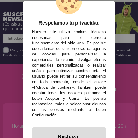
SUSCRÍBETE A NUESTRA
NEWSLETTER
Respetamos tu privacidad
¡Consigue descuentos y entérate de todo antes
que nadie!
Nuestro site utiliza cookies técnicas
necesarias para el correcto
funcionamiento del sitio web. Es posible
que además se utilicen otras categorías
Me gustaría recibir descuentos exclusivos, novedades y tendencias por e-mail.
de cookies para personalizar la
Puedo darme de baja cuando quiera según lo recogido en la
Política de Publicidad
.
experiencia de usuario, divulgar ofertas
comerciales personalizadas o realizar
análisis para optimizar nuestra oferta. El
usuario puede retirar su consentimiento
en todo momento, desde el enlace
«Política de cookies». También puede
aceptar todas las cookies pulsando el
botón Aceptar y Cerrar. Es posible
rechazarlas todas o seleccionar algunas
de las cookies mediante el botón
¿NECESITAS AYUDA?
Configuración.
915 793 695
Horario de Lunes a Sábados de 10 a 14h y de 17 a 20h
info@disfracestuyyo.com
Rechazar