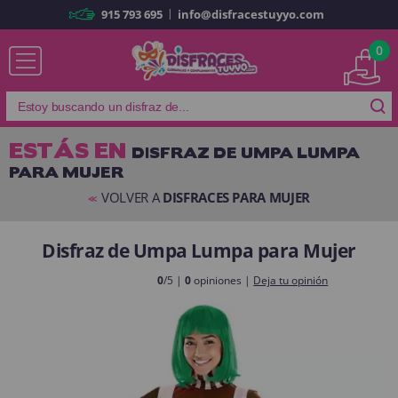
|
915 793 695
info@disfracestuyyo.com
Ya soy cliente
0
ESTÁS EN
DISFRAZ DE UMPA LUMPA
PARA MUJER
Recordarme
¿Olvidó su contraseña?
VOLVER A
DISFRACES PARA MUJER
<<
ENTRAR
Disfraz de Umpa Lumpa para Mujer
Es mi primera vez
0
/5 |
0
opiniones |
Deja tu opinión
Soy nuevo
Al crear una cuenta en
disfracestuyyo.com
podrás realizar tus
compras rápidamente en nuestra tienda virtual, revisar el estado de tus
pedidos y consultar tus operaciones anteriores.