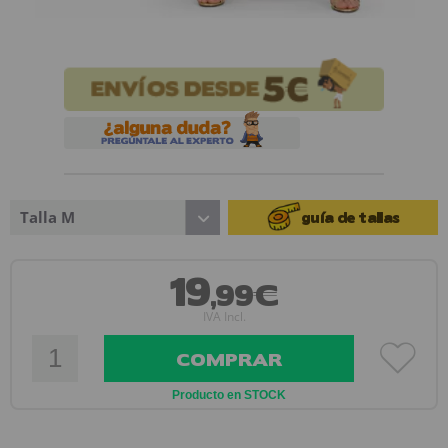
Talla M
guía de tallas
19
,99€
IVA Incl.
COMPRAR
Producto en STOCK