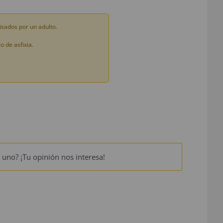
sados por un adulto.
 de asfixia.
 uno? ¡Tu opinión nos interesa!