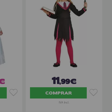
11
0€
,99€
COMPRAR
IVA Incl.