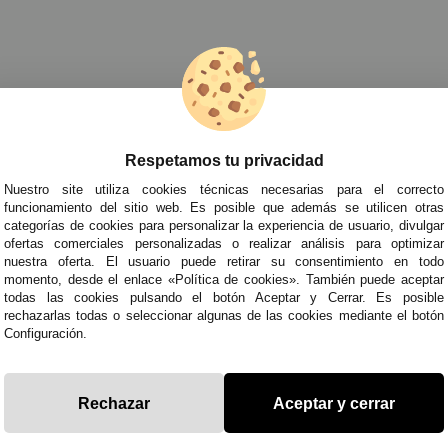
fraces de Cuentos y Cine para Niñas
»
Disfraz Ejecutor Juego del Cala
Respetamos tu privacidad
TRA NEWSLETTER
Nuestro site utiliza cookies técnicas necesarias para el correcto
de todo antes que nadie!
funcionamiento del sitio web. Es posible que además se utilicen otras
categorías de cookies para personalizar la experiencia de usuario, divulgar
edades y tendencias por e-mail. Puedo darme de baja cuando quiera según lo recogido en 
ofertas comerciales personalizadas o realizar análisis para optimizar
nuestra oferta. El usuario puede retirar su consentimiento en todo
momento, desde el enlace «Política de cookies». También puede aceptar
todas las cookies pulsando el botón Aceptar y Cerrar. Es posible
ITAS AYUDA?
· Quiénes somos
· Co
rechazarlas todas o seleccionar algunas de las cookies mediante el botón
Configuración.
695
· Cómo comprar
· Pol
es a Sábados de 10 a 14h y de 17 a 20h
· Envíos y Devoluciones
· Pol
racestuyyo.com
· Blog
· Avi
Rechazar
Aceptar y cerrar