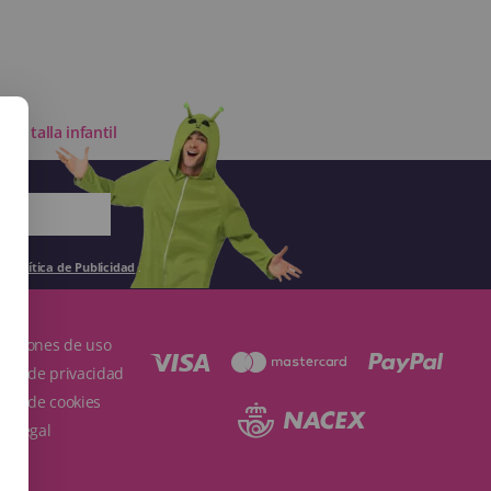
mar talla infantil
la
Política de Publicidad
.
ndiciones de uso
ítica de privacidad
ítica de cookies
so Legal