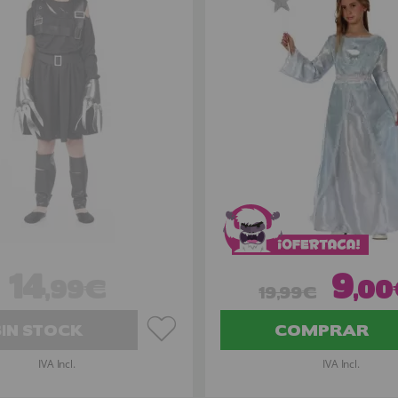
14
9
,99€
,0
19,99€
SIN STOCK
COMPRAR
IVA Incl.
IVA Incl.