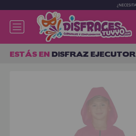
¿NECESITA
Ya soy cliente
ESTÁS EN
DISFRAZ EJECUTOR
Recordarme
¿Olvidó su contraseña?
ENTRAR