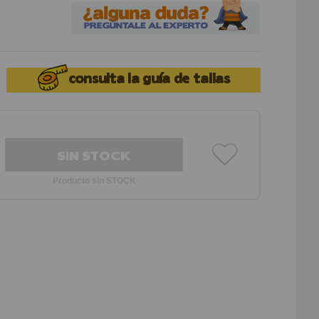
consulta la
guía de tallas
SIN STOCK
Producto sin STOCK