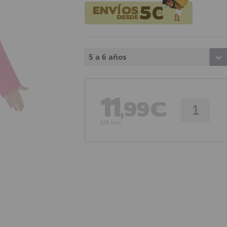
5 a 6 años
11
,99€
IVA Incl.