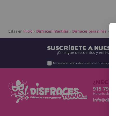
Estás en
Inicio
»
Disfraces infantiles
»
Disfraces para niñas
»
Dis
SUSCRÍBETE A NUES
¡Consigue descuentos y entérate 
Me gustaría recibir descuentos exclusivos, nov
¿NECES
915 793 
Horario de Lun
info@disf