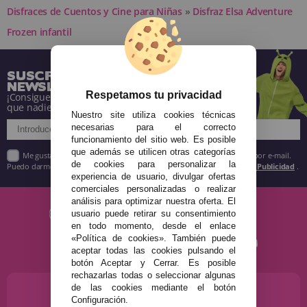
Disfraces de Cuentos y Cine para Niñas
»
Disfraz Elsa Adventure
Frozen infantil
SUSCRÍBETE A NUESTRA
NEWSLETTER
Respetamos tu privacidad
¡Consigue descuentos y entérate de todo antes
que nadie!
Nuestro site utiliza cookies técnicas
necesarias para el correcto
funcionamiento del sitio web. Es posible
que además se utilicen otras categorías
Me gustaría recibir descuentos exclusivos, novedades y tendencias por e-mail.
de cookies para personalizar la
Puedo darme de baja cuando quiera según lo recogido en la
Política de Publicidad
.
experiencia de usuario, divulgar ofertas
comerciales personalizadas o realizar
análisis para optimizar nuestra oferta. El
usuario puede retirar su consentimiento
en todo momento, desde el enlace
«Política de cookies». También puede
aceptar todas las cookies pulsando el
botón Aceptar y Cerrar. Es posible
rechazarlas todas o seleccionar algunas
de las cookies mediante el botón
¿NECESITAS AYUDA?
Configuración.