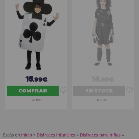
16
14
,99€
,99€
COMPRAR
SIN STOCK
IVA Incl.
IVA Incl.
Estás en
Inicio
»
Disfraces infantiles
»
Disfraces para niñas
»