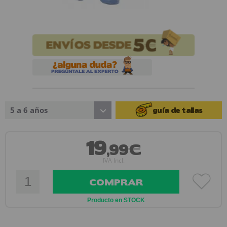
5 a 6 años
guía de tallas
19
,99€
IVA Incl.
COMPRAR
Producto en STOCK