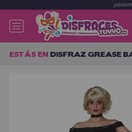
¿NECESITA
Ya soy cliente
ESTÁS EN
DISFRAZ GREASE B
Recordarme
¿Olvidó su contraseña?
ENTRAR