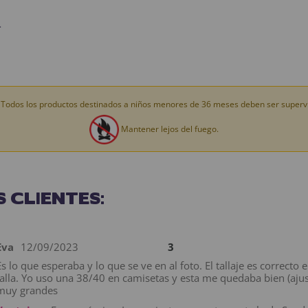
.
Todos los productos destinados a niños menores de 36 meses deben ser supervi
Mantener lejos del fuego.
 CLIENTES:
Eva
12/09/2023
3
Es lo que esperaba y lo que se ve en al foto. El tallaje es correct
talla. Yo uso una 38/40 en camisetas y esta me quedaba bien (aj
muy grandes