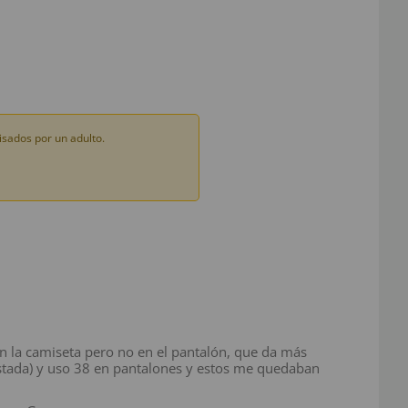
sados por un adulto.
o en la camiseta pero no en el pantalón, que da más
ustada) y uso 38 en pantalones y estos me quedaban