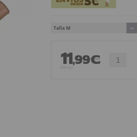
Talla M
11
,99€
IVA Incl.