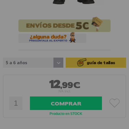
5 a 6 años
guía de tallas
12
,99€
IVA Incl.
COMPRAR
Producto en STOCK