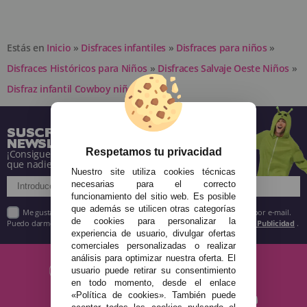
Estás en
Inicio
»
Disfraces infantiles
»
Disfraces para niños
»
Disfraces Históricos para Niños
»
Disfraces Salvaje Oeste Niños
»
Disfraz infantil Cowboy niño.
SUSCRÍBETE A NUESTRA
NEWSLETTER
Respetamos tu privacidad
¡Consigue descuentos y entérate de todo antes
que nadie!
Nuestro site utiliza cookies técnicas
necesarias para el correcto
funcionamiento del sitio web. Es posible
que además se utilicen otras categorías
Me gustaría recibir descuentos exclusivos, novedades y tendencias por e-mail.
de cookies para personalizar la
Puedo darme de baja cuando quiera según lo recogido en la
Política de Publicidad
.
experiencia de usuario, divulgar ofertas
comerciales personalizadas o realizar
análisis para optimizar nuestra oferta. El
usuario puede retirar su consentimiento
en todo momento, desde el enlace
«Política de cookies». También puede