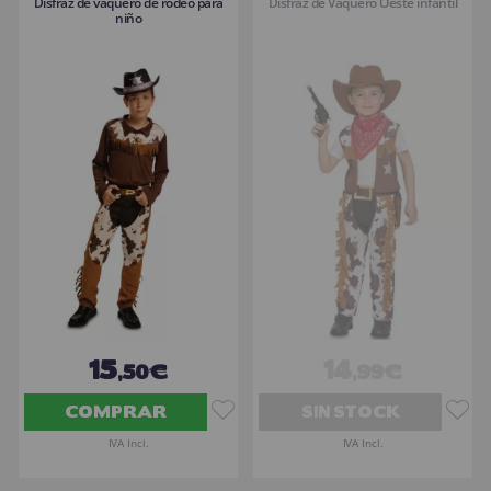
Disfraz de vaquero de rodeo para
Disfraz de Vaquero Oeste infantil
niño
15
14
,50€
,99€
COMPRAR
SIN STOCK
IVA Incl.
IVA Incl.