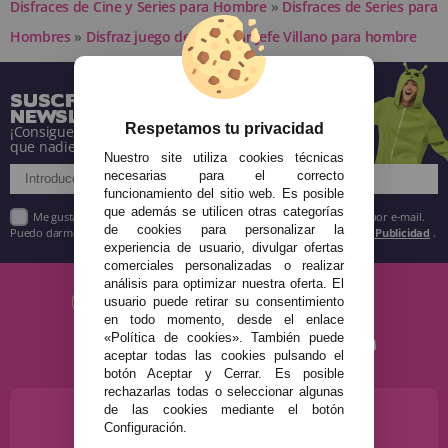
Disfraces de Cine y Series para Hombre
»
Disfraces de Series para
Hombres
»
Disfraz juego del Calamar Jefe Villano para hombre
SUSCRÍBETE A NUESTRA
NEWSLETTER
Respetamos tu privacidad
¡Consigue descuentos y entérate de todo antes
que nadie!
Nuestro site utiliza cookies técnicas
necesarias para el correcto
funcionamiento del sitio web. Es posible
que además se utilicen otras categorías
Me gustaría recibir descuentos exclusivos, novedades y tendencias por e-mail.
de cookies para personalizar la
Puedo darme de baja cuando quiera según lo recogido en la
Política de Publicidad
.
experiencia de usuario, divulgar ofertas
comerciales personalizadas o realizar
análisis para optimizar nuestra oferta. El
usuario puede retirar su consentimiento
en todo momento, desde el enlace
«Política de cookies». También puede
aceptar todas las cookies pulsando el
botón Aceptar y Cerrar. Es posible
rechazarlas todas o seleccionar algunas
de las cookies mediante el botón
¿NECESITAS AYUDA?
Configuración.
915 793 695