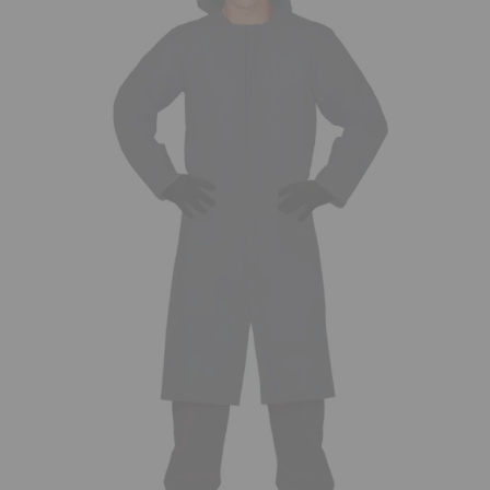
¡Adelante! Te estabamos esperando.
CREAR CUENTA