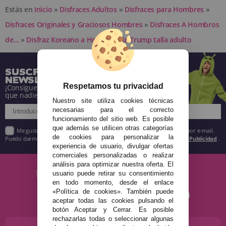
Estás en
Inicio
»
Disfraces Adultos
»
Disfraces para Hombres
»
Disfraces Originales y Graciosos Hombres
»
Disfraces A Hombros
de...
»
Disfraz Koreano a Hombros de Trump talla adulto
SUSCRÍBETE A NUESTRA
NEWSLETTER
Respetamos tu privacidad
¡Consigue descuentos y entérate de todo antes
que nadie!
Nuestro site utiliza cookies técnicas
necesarias para el correcto
funcionamiento del sitio web. Es posible
que además se utilicen otras categorías
Me gustaría recibir descuentos exclusivos, novedades y tendencias por e-mail.
de cookies para personalizar la
Puedo darme de baja cuando quiera según lo recogido en la
Política de Publicidad
.
experiencia de usuario, divulgar ofertas
comerciales personalizadas o realizar
análisis para optimizar nuestra oferta. El
usuario puede retirar su consentimiento
en todo momento, desde el enlace
«Política de cookies». También puede
aceptar todas las cookies pulsando el
botón Aceptar y Cerrar. Es posible
rechazarlas todas o seleccionar algunas