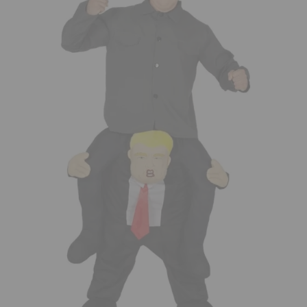
¡Adelante! Te estabamos esperando.
CREAR CUENTA