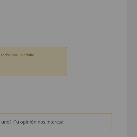
sados por un adulto.
 uno? ¡Tu opinión nos interesa!