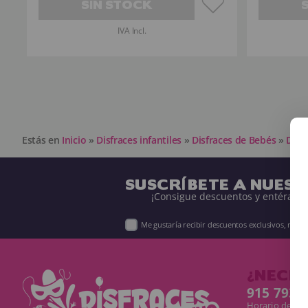
SIN STOCK
IVA Incl.
Estás en
Inicio
»
Disfraces infantiles
»
Disfraces de Bebés
»
Disf
SUSCRÍBETE A NUES
¡Consigue descuentos y entérate 
Me gustaría recibir descuentos exclusivos, nov
¿NECES
915 793 
Horario de Lun