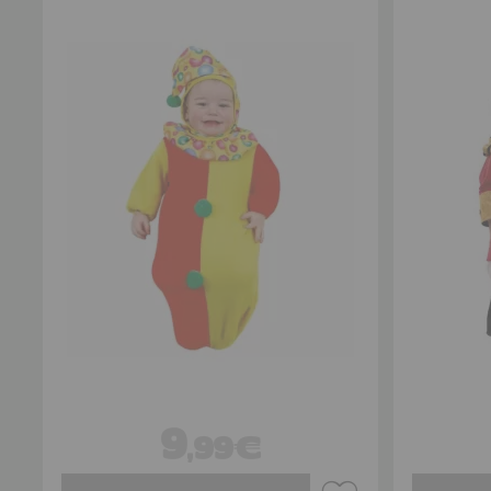
9
,99€