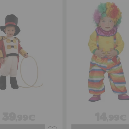
39
14
,99€
,99€