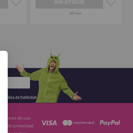
SIN STOCK
IVA Incl.
la
Política de Publicidad
.
ndiciones de uso
ítica de privacidad