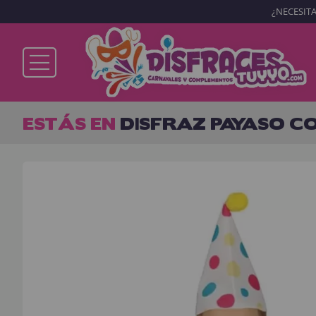
¿NECESITA
Ya soy cliente
ESTÁS EN
DISFRAZ PAYASO C
Recordarme
¿Olvidó su contraseña?
ENTRAR