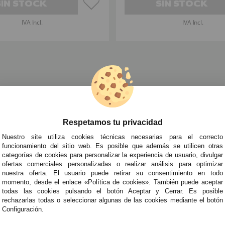
SIN STOCK
SIN STOCK
IVA Incl.
IVA Incl.
races Circo Bebés
»
Disfraz Payaso Colorido talla Bebé
Respetamos tu privacidad
TRA NEWSLETTER
Nuestro site utiliza cookies técnicas necesarias para el correcto
de todo antes que nadie!
funcionamiento del sitio web. Es posible que además se utilicen otras
categorías de cookies para personalizar la experiencia de usuario, divulgar
edades y tendencias por e-mail. Puedo darme de baja cuando quiera según lo recogido en 
ofertas comerciales personalizadas o realizar análisis para optimizar
nuestra oferta. El usuario puede retirar su consentimiento en todo
momento, desde el enlace «Política de cookies». También puede aceptar
todas las cookies pulsando el botón Aceptar y Cerrar. Es posible
ITAS AYUDA?
· Quiénes somos
· Co
rechazarlas todas o seleccionar algunas de las cookies mediante el botón
Configuración.
695
· Cómo comprar
· Pol
es a Sábados de 10 a 14h y de 17 a 20h