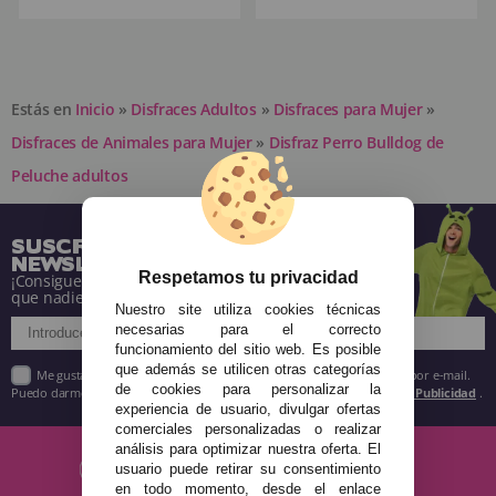
Estás en
Inicio
»
Disfraces Adultos
»
Disfraces para Mujer
»
Disfraces de Animales para Mujer
»
Disfraz Perro Bulldog de
Peluche adultos
SUSCRÍBETE A NUESTRA
NEWSLETTER
Respetamos tu privacidad
¡Consigue descuentos y entérate de todo antes
que nadie!
Nuestro site utiliza cookies técnicas
necesarias para el correcto
funcionamiento del sitio web. Es posible
que además se utilicen otras categorías
Me gustaría recibir descuentos exclusivos, novedades y tendencias por e-mail.
de cookies para personalizar la
Puedo darme de baja cuando quiera según lo recogido en la
Política de Publicidad
.
experiencia de usuario, divulgar ofertas
comerciales personalizadas o realizar
análisis para optimizar nuestra oferta. El
usuario puede retirar su consentimiento
en todo momento, desde el enlace