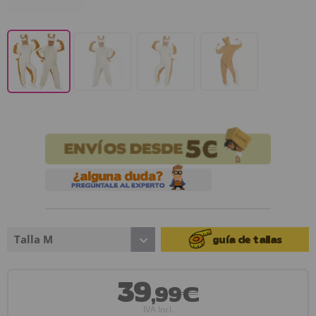
Talla M
guía de tallas
39
,99€
IVA Incl.