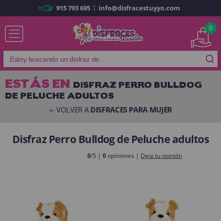
|
915 793 695
info@disfracestuyyo.com
Ya soy cliente
0
ESTÁS EN
DISFRAZ PERRO BULLDOG
DE PELUCHE ADULTOS
Recordarme
¿Olvidó su contraseña?
VOLVER A
DISFRACES PARA MUJER
<<
ENTRAR
Disfraz Perro Bulldog de Peluche adultos
Es mi primera vez
0
/5 |
0
opiniones |
Deja tu opinión
Soy nuevo
Al crear una cuenta en
disfracestuyyo.com
podrás realizar tus
compras rápidamente en nuestra tienda virtual, revisar el estado de tus
pedidos y consultar tus operaciones anteriores.