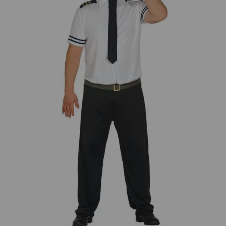
¡Adelante! Te estabamos esperando.
CREAR CUENTA