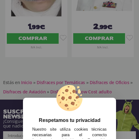
1
2
,99€
,99€
COMPRAR
COMPRAR
IVA Incl.
IVA Incl.
Estás en
Inicio
»
Disfraces por Temáticas
»
Disfraces de Oficios
»
Disfraces de Aviación
»
Disfraz Piloto Low Cost adulto
SUSCRÍBETE A NUESTRA
NEWSLETTER
Respetamos tu privacidad
¡Consigue descuentos y entérate de todo antes
que nadie!
Nuestro site utiliza cookies técnicas
necesarias para el correcto