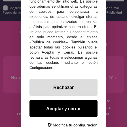
funcionamiento del sitio web. Es posible
que además se utilicen otras categorías
Me gustaría recibir descuentos exclusivos, novedades y tendencias por e-mail.
de cookies para personalizar la
Puedo darme de baja cuando quiera según lo recogido en la
Política de Publicidad
.
experiencia de usuario, divulgar ofertas
comerciales personalizadas o realizar
análisis para optimizar nuestra oferta. El
usuario puede retirar su consentimiento
en todo momento, desde el enlace
«Política de cookies». También puede
aceptar todas las cookies pulsando el
botón Aceptar y Cerrar. Es posible
rechazarlas todas o seleccionar algunas
de las cookies mediante el botón
¿NECESITAS AYUDA?
Configuración.
915 793 695
Horario de Lunes a Sábados de 10 a 14h y de 17 a 20h
info@disfracestuyyo.com
Rechazar
· Quiénes somos
· Condiciones de uso
· Cómo comprar
· Política de privacidad
Aceptar y cerrar
· Envíos y Devoluciones
· Política de cookies
· Blog
· Aviso Legal
Modifica tu configuración