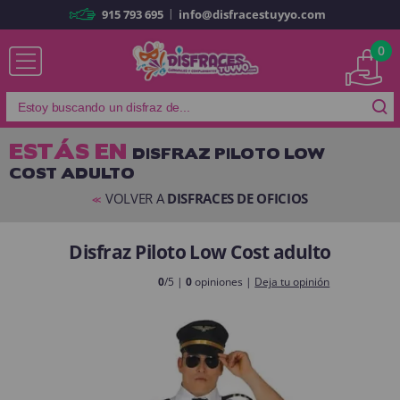
|
915 793 695
info@disfracestuyyo.com
Ya soy cliente
0
ESTÁS EN
DISFRAZ PILOTO LOW
COST ADULTO
Recordarme
¿Olvidó su contraseña?
VOLVER A
DISFRACES DE OFICIOS
<<
ENTRAR
Disfraz Piloto Low Cost adulto
Es mi primera vez
0
/5 |
0
opiniones |
Deja tu opinión
Soy nuevo
Al crear una cuenta en
disfracestuyyo.com
podrás realizar tus
compras rápidamente en nuestra tienda virtual, revisar el estado de tus
pedidos y consultar tus operaciones anteriores.