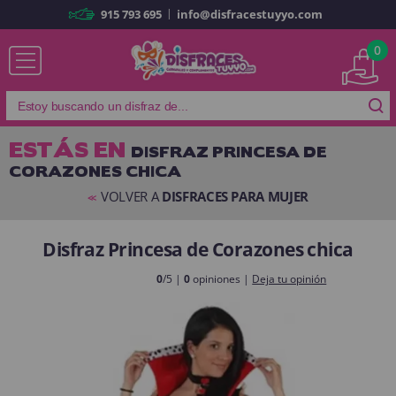
|
915 793 695
info@disfracestuyyo.com
Ya soy cliente
0
ESTÁS EN
DISFRAZ PRINCESA DE
CORAZONES CHICA
Recordarme
¿Olvidó su contraseña?
VOLVER A
DISFRACES PARA MUJER
<<
ENTRAR
Disfraz Princesa de Corazones chica
Es mi primera vez
0
/5 |
0
opiniones |
Deja tu opinión
Soy nuevo
Al crear una cuenta en
disfracestuyyo.com
podrás realizar tus
compras rápidamente en nuestra tienda virtual, revisar el estado de tus
pedidos y consultar tus operaciones anteriores.