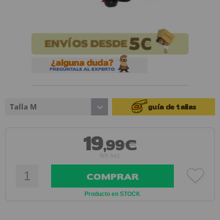
Talla M
guía de tallas
19
,99€
IVA Incl.
COMPRAR
Producto en STOCK