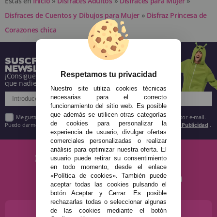
Estás en
Inicio
»
Disfraces Adultos
»
Disfraces para Mujer
»
Disfraces de Cuentos y Dibujos para Mujer
»
Disfraz Princesa de
Corazones chica
SUSCRÍBETE A NUESTRA
NEWSLETTER
Respetamos tu privacidad
¡Consigue descuentos y entérate de todo antes
que nadie!
Nuestro site utiliza cookies técnicas
necesarias para el correcto
funcionamiento del sitio web. Es posible
que además se utilicen otras categorías
Me gustaría recibir descuentos exclusivos, novedades y tendencias por e-mail.
de cookies para personalizar la
Puedo darme de baja cuando quiera según lo recogido en la
Política de Publicidad
.
experiencia de usuario, divulgar ofertas
comerciales personalizadas o realizar
análisis para optimizar nuestra oferta. El
usuario puede retirar su consentimiento
en todo momento, desde el enlace
«Política de cookies». También puede
aceptar todas las cookies pulsando el
botón Aceptar y Cerrar. Es posible
rechazarlas todas o seleccionar algunas
de las cookies mediante el botón
¿NECESITAS AYUDA?