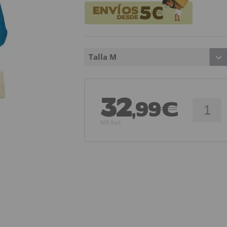
Talla M
32
,99€
IVA Incl.