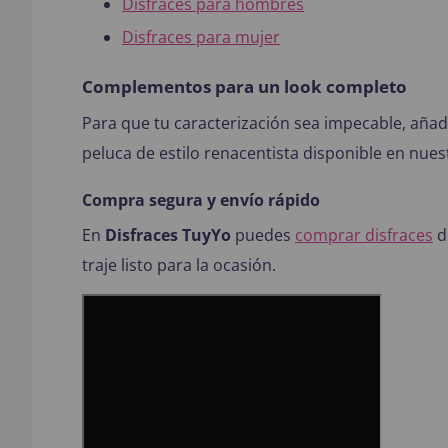
Disfraces para hombres
Disfraces para mujer
Complementos para un look completo
Para que tu caracterización sea impecable, aña
peluca de estilo renacentista disponible en nues
Compra segura y envío rápido
En
Disfraces TuyYo
puedes
comprar disfraces
de
traje listo para la ocasión.