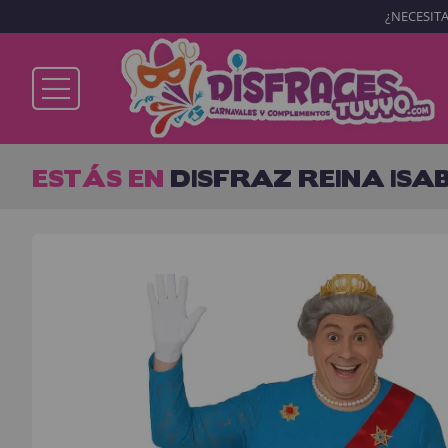
¿NECESITA
Ya soy cliente
ESTÁS EN
DISFRAZ REINA IS
Recordarme
¿Olvidó su contraseña?
ENTRAR