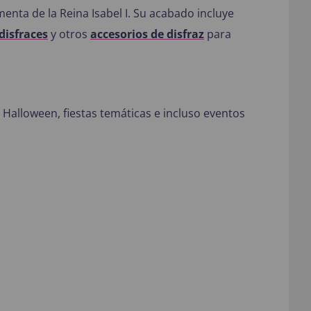
menta de la Reina Isabel I. Su acabado incluye
disfraces
y otros
accesorios de disfraz
para
s, Halloween, fiestas temáticas e incluso eventos