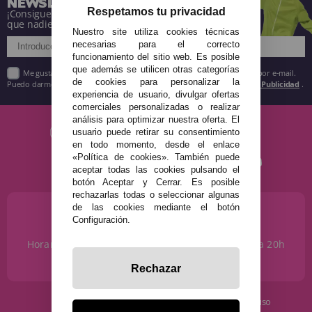
NEWSLETTER
Respetamos tu privacidad
¡Consigue descuentos y entérate de todo antes
que nadie!
Nuestro site utiliza cookies técnicas
necesarias para el correcto
funcionamiento del sitio web. Es posible
que además se utilicen otras categorías
Me gustaría recibir descuentos exclusivos, novedades y tendencias por e-mail.
de cookies para personalizar la
Puedo darme de baja cuando quiera según lo recogido en la
Política de Publicidad
.
experiencia de usuario, divulgar ofertas
comerciales personalizadas o realizar
análisis para optimizar nuestra oferta. El
usuario puede retirar su consentimiento
en todo momento, desde el enlace
«Política de cookies». También puede
aceptar todas las cookies pulsando el
botón Aceptar y Cerrar. Es posible
rechazarlas todas o seleccionar algunas
de las cookies mediante el botón
¿NECESITAS AYUDA?
Configuración.
915 793 695
Horario de Lunes a Sábados de 10 a 14h y de 17 a 20h
info@disfracestuyyo.com
Rechazar
· Quiénes somos
· Condiciones de uso