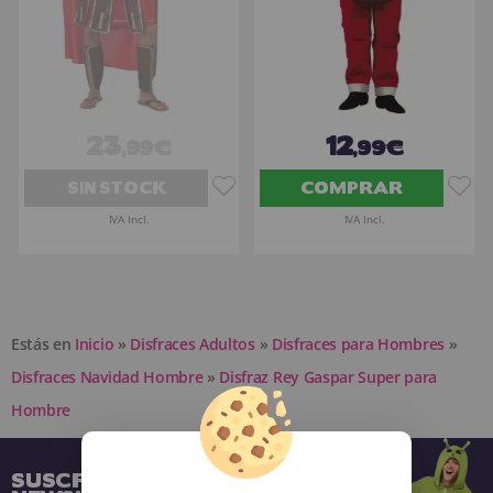
23
12
,99€
,99€
SIN STOCK
COMPRAR
IVA Incl.
IVA Incl.
Estás en
Inicio
»
Disfraces Adultos
»
Disfraces para Hombres
»
Disfraces Navidad Hombre
»
Disfraz Rey Gaspar Super para
Hombre
SUSCRÍBETE A NUESTRA