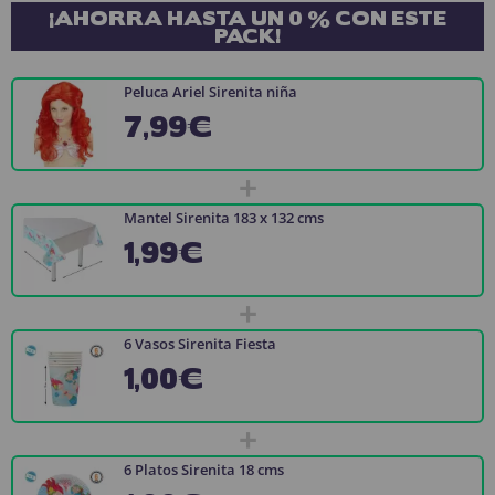
¡AHORRA HASTA UN 0 % CON ESTE
PACK!
Peluca Ariel Sirenita niña
7,99€
+
Mantel Sirenita 183 x 132 cms
1,99€
+
6 Vasos Sirenita Fiesta
1,00€
+
6 Platos Sirenita 18 cms