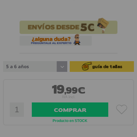
5 a 6 años
guía de tallas
19
,99€
IVA Incl.
COMPRAR
Producto en STOCK