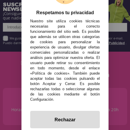
SUSCRÍBETE A NUESTRA
NEWSLETTER
Respetamos tu privacidad
¡Consigue descuentos y entérate de todo antes
que nadie!
Nuestro site utiliza cookies técnicas
necesarias para el correcto
funcionamiento del sitio web. Es posible
que además se utilicen otras categorías
Me gustaría recibir descuentos exclusivos, novedades y tendencias por e-mail.
de cookies para personalizar la
Puedo darme de baja cuando quiera según lo recogido en la
Política de Publicidad
.
experiencia de usuario, divulgar ofertas
comerciales personalizadas o realizar
análisis para optimizar nuestra oferta. El
usuario puede retirar su consentimiento
en todo momento, desde el enlace
«Política de cookies». También puede
aceptar todas las cookies pulsando el
botón Aceptar y Cerrar. Es posible
rechazarlas todas o seleccionar algunas
de las cookies mediante el botón
¿NECESITAS AYUDA?
Configuración.
915 793 695
Horario de Lunes a Sábados de 10 a 14h y de 17 a 20h
info@disfracestuyyo.com
Rechazar