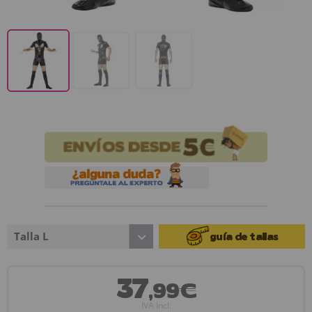
Talla L
guía de tallas
37
,99€
IVA Incl.