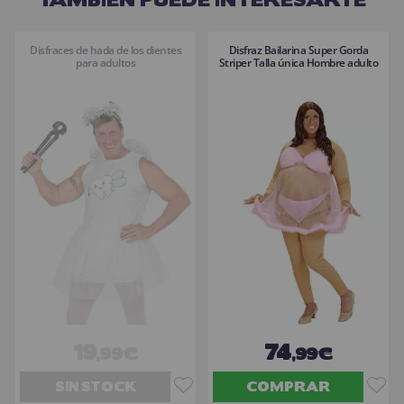
Disfraces de hada de los dientes
Disfraz Bailarina Super Gorda
para adultos
Striper Talla única Hombre adulto
19
74
,99€
,99€
SIN STOCK
COMPRAR