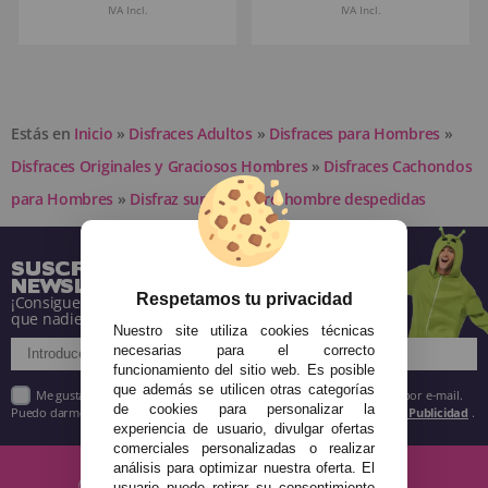
IVA Incl.
IVA Incl.
Estás en
Inicio
»
Disfraces Adultos
»
Disfraces para Hombres
»
Disfraces Originales y Graciosos Hombres
»
Disfraces Cachondos
para Hombres
»
Disfraz sumiso negro hombre despedidas
SUSCRÍBETE A NUESTRA
NEWSLETTER
Respetamos tu privacidad
¡Consigue descuentos y entérate de todo antes
que nadie!
Nuestro site utiliza cookies técnicas
necesarias para el correcto
funcionamiento del sitio web. Es posible
que además se utilicen otras categorías
Me gustaría recibir descuentos exclusivos, novedades y tendencias por e-mail.
de cookies para personalizar la
Puedo darme de baja cuando quiera según lo recogido en la
Política de Publicidad
.
experiencia de usuario, divulgar ofertas
comerciales personalizadas o realizar
análisis para optimizar nuestra oferta. El
usuario puede retirar su consentimiento