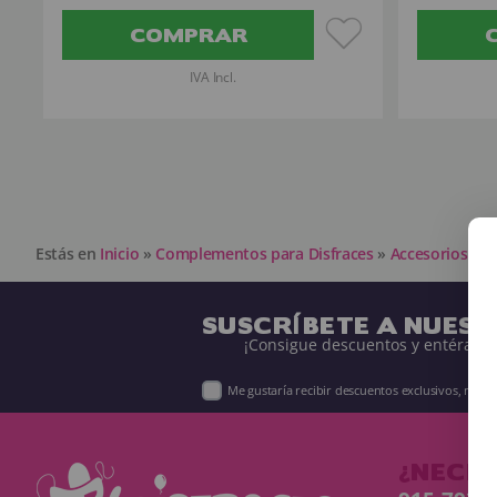
COMPRAR
IVA Incl.
Estás en
Inicio
»
Complementos para Disfraces
»
Accesorios pa
SUSCRÍBETE A NUES
¡Consigue descuentos y entérate 
Me gustaría recibir descuentos exclusivos, nov
¿NECES