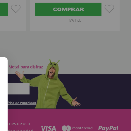
COMPRAR
IVA Incl.
 de Metal para disfraz
la
Política de Publicidad
.
ndiciones de uso