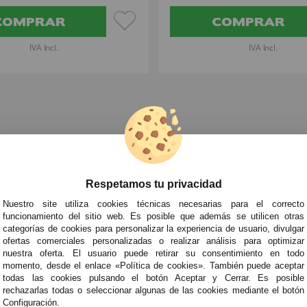
COMPRAR
COMPRAR
IVA Incl.
IVA Incl.
ra Manos Disfraces
»
Accesorios Varios para Mano Disfraces
»
Esposas
Respetamos tu privacidad
TRA NEWSLETTER
Nuestro site utiliza cookies técnicas necesarias para el correcto
de todo antes que nadie!
funcionamiento del sitio web. Es posible que además se utilicen otras
categorías de cookies para personalizar la experiencia de usuario, divulgar
edades y tendencias por e-mail. Puedo darme de baja cuando quiera según lo recogido en 
ofertas comerciales personalizadas o realizar análisis para optimizar
nuestra oferta. El usuario puede retirar su consentimiento en todo
momento, desde el enlace «Política de cookies». También puede aceptar
todas las cookies pulsando el botón Aceptar y Cerrar. Es posible
ITAS AYUDA?
· Quiénes somos
· Co
rechazarlas todas o seleccionar algunas de las cookies mediante el botón
Configuración.