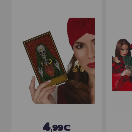
4
,99€