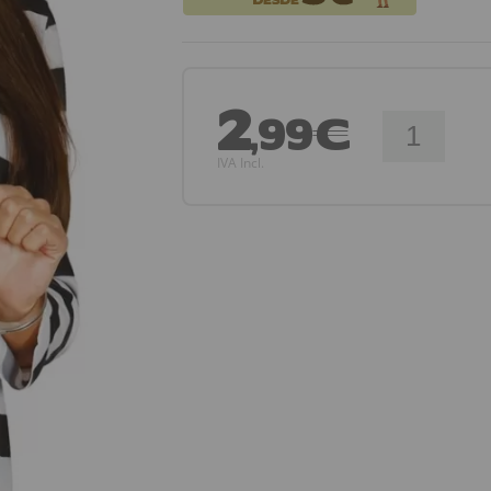
2
,99€
IVA Incl.