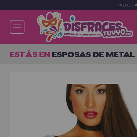
¿NECESITA
Ya soy cliente
ESTÁS EN
ESPOSAS DE METAL
Recordarme
¿Olvidó su contraseña?
ENTRAR