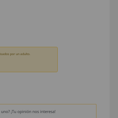
sados por un adulto.
 uno? ¡Tu opinión nos interesa!