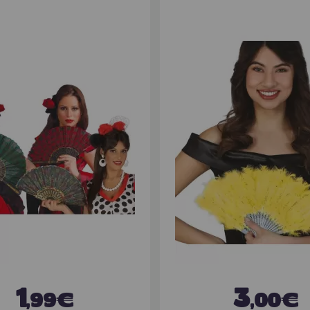
1
3
,99€
,00€