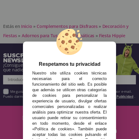
Estás en
Inicio
»
Complementos para Disfraces
»
Decoración y
Fiestas
»
Adornos para Tus Fiestas Temáticas
»
Fiesta Hippie
SUSCRÍBETE A NUESTRA
NEWSLETTER
Respetamos tu privacidad
¡Consigue descuentos y entérate de todo antes
que nadie!
Nuestro site utiliza cookies técnicas
necesarias para el correcto
funcionamiento del sitio web. Es posible
que además se utilicen otras categorías
Me gustaría recibir descuentos exclusivos, novedades y tendencias por e-mail.
de cookies para personalizar la
Puedo darme de baja cuando quiera según lo recogido en la
Política de Publicidad
.
experiencia de usuario, divulgar ofertas
comerciales personalizadas o realizar
análisis para optimizar nuestra oferta. El
usuario puede retirar su consentimiento
en todo momento, desde el enlace
«Política de cookies». También puede
aceptar todas las cookies pulsando el