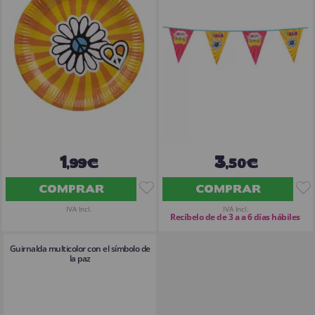
¡Adelante! Te estabamos esperando.
CREAR CUENTA
1
3
,99€
,50€
COMPRAR
COMPRAR
IVA Incl.
IVA Incl.
Recíbelo de de 3 a a 6 días hábiles
Guirnalda multicolor con el símbolo de
la paz