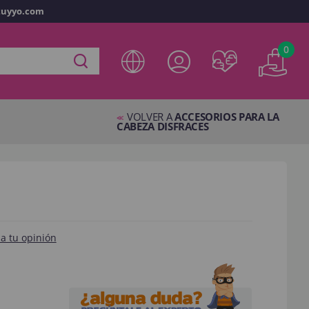
tuyyo.com
vo
0
ta en
disfracestuyyo.com
podrás realizar tus compras
tienda virtual, revisar el estado de tus pedidos y consultar
VOLVER A
ACCESORIOS PARA LA
res.
<<
CABEZA DISFRACES
s esperando.
NTA
a tu opinión