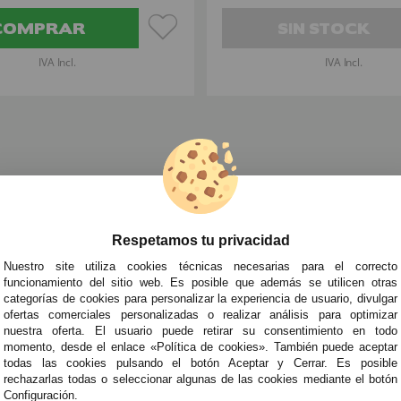
COMPRAR
SIN STOCK
IVA Incl.
IVA Incl.
a la cabeza Disfraces
»
Gafas para Disfraces
»
Gafas de Guay
Respetamos tu privacidad
TRA NEWSLETTER
Nuestro site utiliza cookies técnicas necesarias para el correcto
de todo antes que nadie!
funcionamiento del sitio web. Es posible que además se utilicen otras
categorías de cookies para personalizar la experiencia de usuario, divulgar
edades y tendencias por e-mail. Puedo darme de baja cuando quiera según lo recogido en 
ofertas comerciales personalizadas o realizar análisis para optimizar
nuestra oferta. El usuario puede retirar su consentimiento en todo
momento, desde el enlace «Política de cookies». También puede aceptar
todas las cookies pulsando el botón Aceptar y Cerrar. Es posible
ITAS AYUDA?
· Quiénes somos
· Co
rechazarlas todas o seleccionar algunas de las cookies mediante el botón
Configuración.