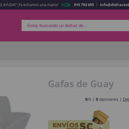
|
S AYUDA? ¡Te echamos una mano!
915 793 695
info@disfraces
Es mi primera vez
Soy nue
Al crear una cuen
rápidamente en nuestra 
tus operaciones anterio
¡Adelante! Te estabamo
Gafas de Guay
CREAR CUE
0
/5 |
0
opiniones |
Dej