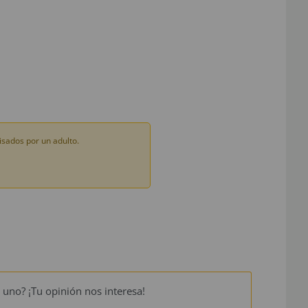
sados por un adulto.
 uno? ¡Tu opinión nos interesa!