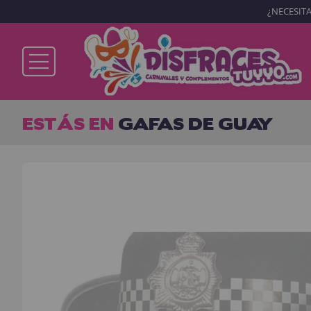
¿NECESITA
Ya soy cliente
ESTÁS EN
GAFAS DE GUAY
Recordarme
¿Olvidó su contraseña?
ENTRAR