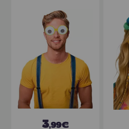
3
,99€