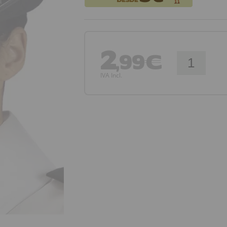
2
,99€
IVA Incl.