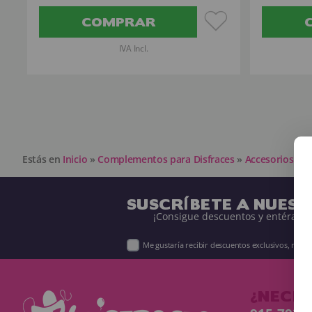
COMPRAR
IVA Incl.
Estás en
Inicio
»
Complementos para Disfraces
»
Accesorios par
SUSCRÍBETE A NUES
¡Consigue descuentos y entérate 
Me gustaría recibir descuentos exclusivos, nov
¿NECES