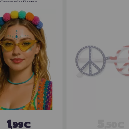
Carnaval y Fiestas
1
5
,99€
,50€