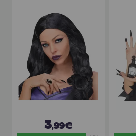
3
,99€