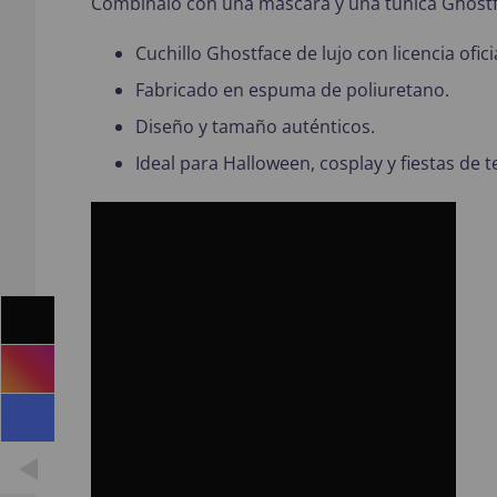
Combínalo con una máscara y una túnica Ghostfa
Cuchillo Ghostface de lujo con licencia oficia
Fabricado en espuma de poliuretano.
Diseño y tamaño auténticos.
Ideal para Halloween, cosplay y fiestas de t