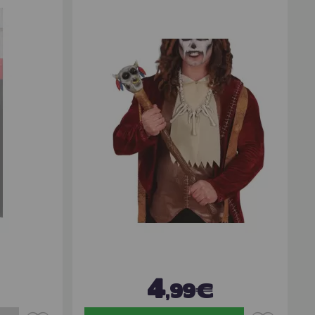
4
,99€