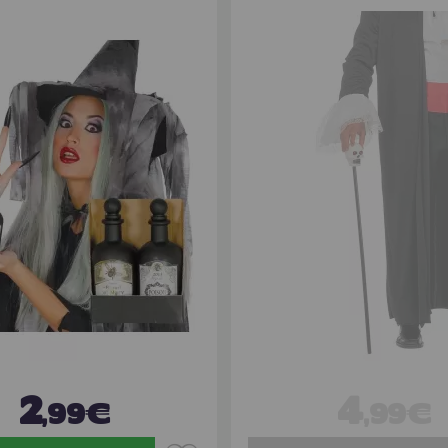
2
4
,99€
,99€