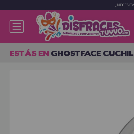
¿NECESITA
Ya soy cliente
ESTÁS EN
GHOSTFACE CUCHIL
Recordarme
¿Olvidó su contraseña?
ENTRAR