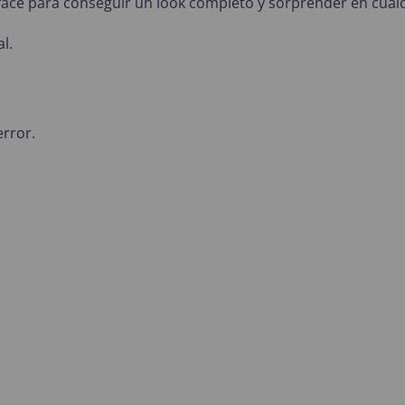
ce para conseguir un look completo y sorprender en cualq
l.
error.