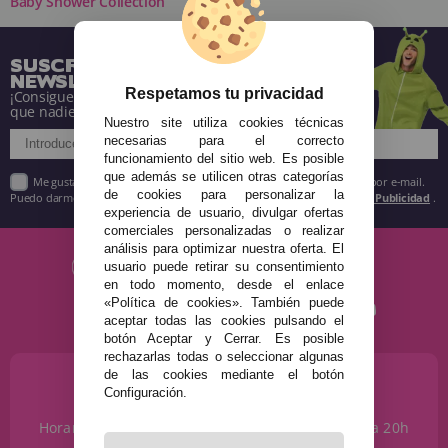
Baby Shower Collection
SUSCRÍBETE A NUESTRA
NEWSLETTER
Respetamos tu privacidad
¡Consigue descuentos y entérate de todo antes
que nadie!
Nuestro site utiliza cookies técnicas
necesarias para el correcto
funcionamiento del sitio web. Es posible
que además se utilicen otras categorías
Me gustaría recibir descuentos exclusivos, novedades y tendencias por e-mail.
de cookies para personalizar la
Puedo darme de baja cuando quiera según lo recogido en la
Política de Publicidad
.
experiencia de usuario, divulgar ofertas
comerciales personalizadas o realizar
análisis para optimizar nuestra oferta. El
usuario puede retirar su consentimiento
en todo momento, desde el enlace
«Política de cookies». También puede
aceptar todas las cookies pulsando el
botón Aceptar y Cerrar. Es posible
rechazarlas todas o seleccionar algunas
de las cookies mediante el botón
¿NECESITAS AYUDA?
Configuración.
915 793 695
Horario de Lunes a Sábados de 10 a 14h y de 17 a 20h