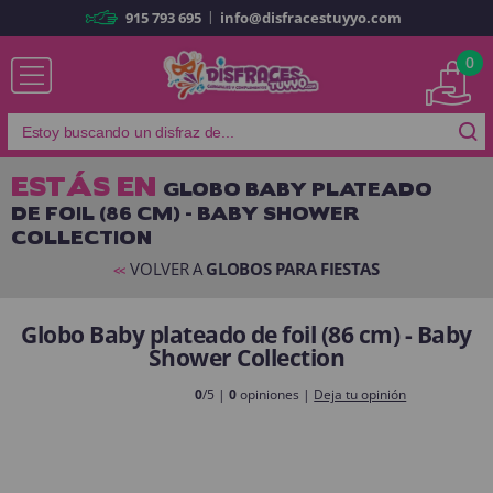
|
915 793 695
info@disfracestuyyo.com
Ya soy cliente
0
ESTÁS EN
GLOBO BABY PLATEADO
DE FOIL (86 CM) - BABY SHOWER
Recordarme
¿Olvidó su contraseña?
COLLECTION
ENTRAR
VOLVER A
GLOBOS PARA FIESTAS
<<
Globo Baby plateado de foil (86 cm) - Baby
Es mi primera vez
Shower Collection
Soy nuevo
0
/5 |
0
opiniones |
Deja tu opinión
Al crear una cuenta en
disfracestuyyo.com
podrás realizar tus
compras rápidamente en nuestra tienda virtual, revisar el estado de tus
pedidos y consultar tus operaciones anteriores.