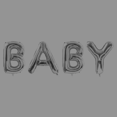
¡Adelante! Te estabamos esperando.
CREAR CUENTA