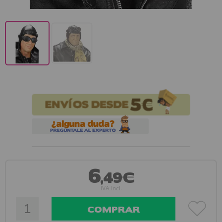
6
,49€
IVA Incl.
COMPRAR