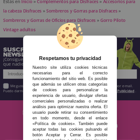
Estás en
Inicio
»
Complementos para Disfraces
»
Accesorios para
la cabeza Disfraces
»
Sombreros y Gorras para Disfraces
»
Sombreros y Gorras de Oficios para Disfraces
»
Gorro Piloto
Vintage adultos
SUSCRÍBETE A NUESTRA
NEWSLETTER
Respetamos tu privacidad
¡Consigue descuentos y entérate de todo antes
que nadie!
Nuestro site utiliza cookies técnicas
necesarias para el correcto
funcionamiento del sitio web. Es posible
que además se utilicen otras categorías
Me gustaría recibir descuentos exclusivos, novedades y tendencias por e-mail.
de cookies para personalizar la
Puedo darme de baja cuando quiera según lo recogido en la
Política de Publicidad
.
experiencia de usuario, divulgar ofertas
comerciales personalizadas o realizar
análisis para optimizar nuestra oferta. El
usuario puede retirar su consentimiento
en todo momento, desde el enlace
«Política de cookies». También puede
aceptar todas las cookies pulsando el
botón Aceptar y Cerrar. Es posible