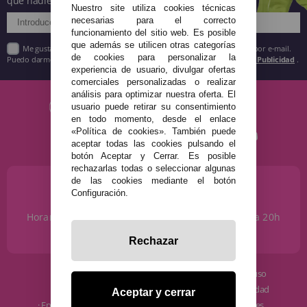
que nadie!
Nuestro site utiliza cookies técnicas
necesarias para el correcto
funcionamiento del sitio web. Es posible
que además se utilicen otras categorías
Me gustaría recibir descuentos exclusivos, novedades y tendencias por e-mail.
de cookies para personalizar la
Puedo darme de baja cuando quiera según lo recogido en la
Política de Publicidad
.
experiencia de usuario, divulgar ofertas
comerciales personalizadas o realizar
análisis para optimizar nuestra oferta. El
usuario puede retirar su consentimiento
en todo momento, desde el enlace
«Política de cookies». También puede
aceptar todas las cookies pulsando el
botón Aceptar y Cerrar. Es posible
rechazarlas todas o seleccionar algunas
de las cookies mediante el botón
¿NECESITAS AYUDA?
Configuración.
915 793 695
Horario de Lunes a Sábados de 10 a 14h y de 17 a 20h
info@disfracestuyyo.com
Rechazar
· Quiénes somos
· Condiciones de uso
· Cómo comprar
· Política de privacidad
Aceptar y cerrar
· Envíos y Devoluciones
· Política de cookies