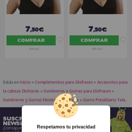
7
7
,50€
,50€
COMPRAR
COMPRAR
IVA Incl.
IVA Incl.
Estás en
Inicio
»
Complementos para Disfraces
»
Accesorios para
la cabeza Disfraces
»
Sombreros y Gorras para Disfraces
»
Sombreros y Gorras Fiesteros Disfraces
»
Gorro Presidiario Tela.
SUSCRÍBETE A NUESTRA
NEWSLETTER
Respetamos tu privacidad
¡Consigue descuentos y entérate de todo antes