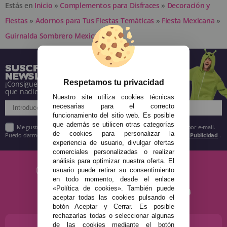
Estás en
Inicio
»
Complementos para Disfraces
»
Decoración y
Fiestas
»
Adornos para Tus Fiestas Temáticas
»
Fiesta Mexicana
»
Guirnalda Sombrero Mexicanas 3m
SUSCRÍBETE A NUESTRA
NEWSLETTER
Respetamos tu privacidad
¡Consigue descuentos y entérate de todo antes
que nadie!
Nuestro site utiliza cookies técnicas
necesarias para el correcto
funcionamiento del sitio web. Es posible
que además se utilicen otras categorías
Me gustaría recibir descuentos exclusivos, novedades y tendencias por e-mail.
de cookies para personalizar la
Puedo darme de baja cuando quiera según lo recogido en la
Política de Publicidad
.
experiencia de usuario, divulgar ofertas
comerciales personalizadas o realizar
análisis para optimizar nuestra oferta. El
usuario puede retirar su consentimiento
en todo momento, desde el enlace
«Política de cookies». También puede
aceptar todas las cookies pulsando el
botón Aceptar y Cerrar. Es posible
rechazarlas todas o seleccionar algunas
de las cookies mediante el botón