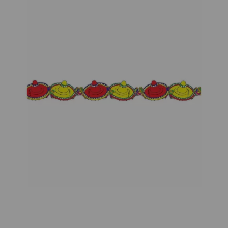
¡Adelante! Te estabamos esperando.
CREAR CUENTA