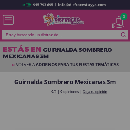
|
915 793 695
info@disfracestuyyo.com
Ya soy cliente
0
ESTÁS EN
GUIRNALDA SOMBRERO
MEXICANAS 3M
Recordarme
¿Olvidó su contraseña?
VOLVER A
ADORNOS PARA TUS FIESTAS TEMÁTICAS
<<
ENTRAR
Guirnalda Sombrero Mexicanas 3m
Es mi primera vez
0
/5 |
0
opiniones |
Deja tu opinión
Soy nuevo
Al crear una cuenta en
disfracestuyyo.com
podrás realizar tus
compras rápidamente en nuestra tienda virtual, revisar el estado de tus
pedidos y consultar tus operaciones anteriores.