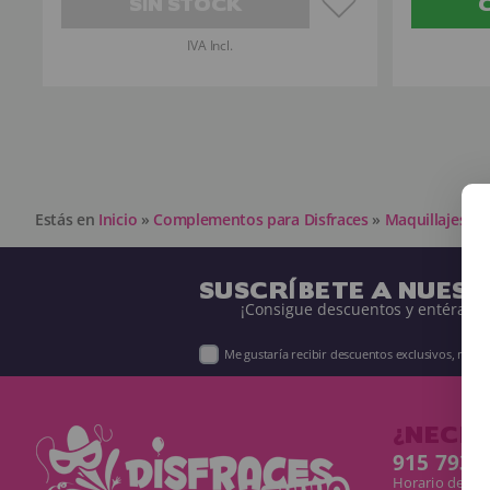
SIN STOCK
IVA Incl.
Estás en
Inicio
»
Complementos para Disfraces
»
Maquillajes pa
SUSCRÍBETE A NUES
¡Consigue descuentos y entérate 
Me gustaría recibir descuentos exclusivos, nov
¿NECES
915 793 
Horario de Lun