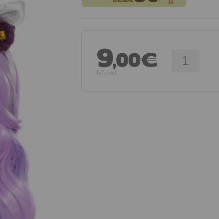
9
,00€
IVA Incl.