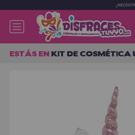
¿NECESITA
Ya soy cliente
ESTÁS EN
KIT DE COSMÉTICA
Recordarme
¿Olvidó su contraseña?
ENTRAR