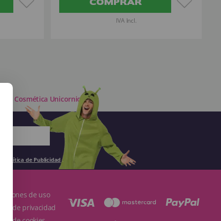
COMPRAR
IVA Incl.
it de Cosmética Unicornio
la
Política de Publicidad
.
ndiciones de uso
ítica de privacidad
ítica de cookies