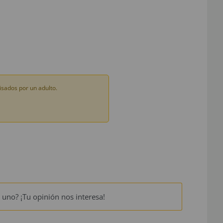
sados por un adulto.
 uno? ¡Tu opinión nos interesa!