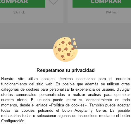
COMPRAR
COMPRAR
IVA Incl.
IVA Incl.
ra Disfraces
»
Efectos Especiales para Disfraces
»
Caracterización
»
K
Respetamos tu privacidad
TRA NEWSLETTER
Nuestro site utiliza cookies técnicas necesarias para el correcto
de todo antes que nadie!
funcionamiento del sitio web. Es posible que además se utilicen otras
categorías de cookies para personalizar la experiencia de usuario, divulgar
edades y tendencias por e-mail. Puedo darme de baja cuando quiera según lo recogido en 
ofertas comerciales personalizadas o realizar análisis para optimizar
nuestra oferta. El usuario puede retirar su consentimiento en todo
momento, desde el enlace «Política de cookies». También puede aceptar
todas las cookies pulsando el botón Aceptar y Cerrar. Es posible
ITAS AYUDA?
· Quiénes somos
· Co
rechazarlas todas o seleccionar algunas de las cookies mediante el botón
Configuración.
695
· Cómo comprar
· Pol
es a Sábados de 10 a 14h y de 17 a 20h
· Envíos y Devoluciones
· Pol