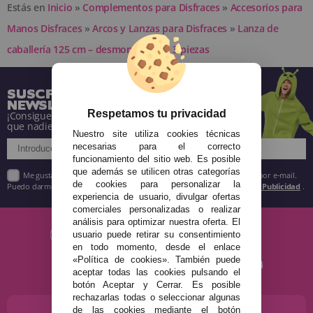
Estás en
Inicio
»
Complementos para Disfraces
»
Accesorios para
Manos Disfraces
»
Arcos y Lanzas para Disfraces
»
Lanza de
caballería 125 cm – desmontable en 3 piezas
SUSCRÍBETE A NUESTRA
NEWSLETTER
Respetamos tu privacidad
¡Consigue descuentos y entérate de todo antes
que nadie!
Nuestro site utiliza cookies técnicas
necesarias para el correcto
funcionamiento del sitio web. Es posible
que además se utilicen otras categorías
Me gustaría recibir descuentos exclusivos, novedades y tendencias por e-mail.
de cookies para personalizar la
Puedo darme de baja cuando quiera según lo recogido en la
Política de Publicidad
.
experiencia de usuario, divulgar ofertas
comerciales personalizadas o realizar
análisis para optimizar nuestra oferta. El
usuario puede retirar su consentimiento
en todo momento, desde el enlace
«Política de cookies». También puede
aceptar todas las cookies pulsando el
botón Aceptar y Cerrar. Es posible
rechazarlas todas o seleccionar algunas
de las cookies mediante el botón