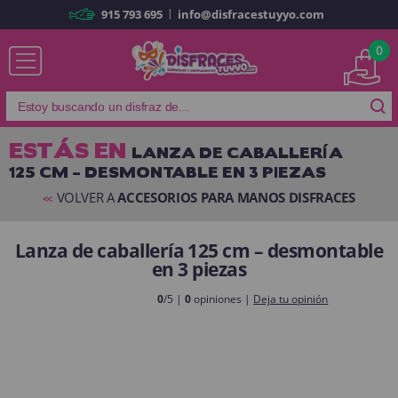
|
915 793 695
info@disfracestuyyo.com
Ya soy cliente
0
ESTÁS EN
LANZA DE CABALLERÍA
125 CM – DESMONTABLE EN 3 PIEZAS
Recordarme
¿Olvidó su contraseña?
VOLVER A
ACCESORIOS PARA MANOS DISFRACES
<<
ENTRAR
Lanza de caballería 125 cm – desmontable
en 3 piezas
Es mi primera vez
Soy nuevo
0
/5 |
0
opiniones |
Deja tu opinión
Al crear una cuenta en
disfracestuyyo.com
podrás realizar tus
compras rápidamente en nuestra tienda virtual, revisar el estado de tus
pedidos y consultar tus operaciones anteriores.