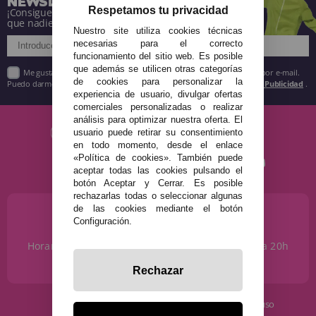
NEWSLETTER
Respetamos tu privacidad
¡Consigue descuentos y entérate de todo antes
que nadie!
Nuestro site utiliza cookies técnicas
necesarias para el correcto
funcionamiento del sitio web. Es posible
que además se utilicen otras categorías
Me gustaría recibir descuentos exclusivos, novedades y tendencias por e-mail.
de cookies para personalizar la
Puedo darme de baja cuando quiera según lo recogido en la
Política de Publicidad
.
experiencia de usuario, divulgar ofertas
comerciales personalizadas o realizar
análisis para optimizar nuestra oferta. El
usuario puede retirar su consentimiento
en todo momento, desde el enlace
«Política de cookies». También puede
aceptar todas las cookies pulsando el
botón Aceptar y Cerrar. Es posible
rechazarlas todas o seleccionar algunas
de las cookies mediante el botón
¿NECESITAS AYUDA?
Configuración.
915 793 695
Horario de Lunes a Sábados de 10 a 14h y de 17 a 20h
info@disfracestuyyo.com
Rechazar
· Quiénes somos
· Condiciones de uso