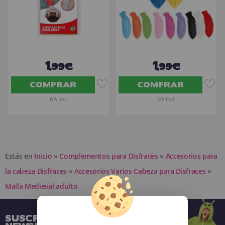
1
1
,99€
,99€
COMPRAR
COMPRAR
IVA Incl.
IVA Incl.
Estás en
Inicio
»
Complementos para Disfraces
»
Accesorios para
la cabeza Disfraces
»
Accesorios Varios Cabeza para Disfraces
»
Malla Medieval adulto
SUSCRÍBETE A NUESTRA