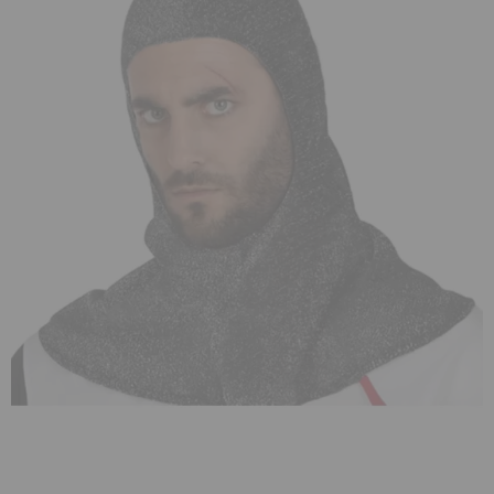
¡Adelante! Te estabamos esperando.
CREAR CUENTA