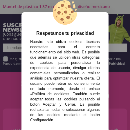
Mantel de plástico 1.37 m x 2.13 m con diseño mexicano
SUSCRÍBETE A NUESTRA
NEWSLETTER
Respetamos tu privacidad
¡Consigue descuentos y entérate de todo antes
que nadie!
Nuestro site utiliza cookies técnicas
necesarias para el correcto
funcionamiento del sitio web. Es posible
que además se utilicen otras categorías
Me gustaría recibir descuentos exclusivos, novedades y tendencias por e-mail.
de cookies para personalizar la
Puedo darme de baja cuando quiera según lo recogido en la
Política de Publicidad
.
experiencia de usuario, divulgar ofertas
comerciales personalizadas o realizar
análisis para optimizar nuestra oferta. El
usuario puede retirar su consentimiento
en todo momento, desde el enlace
«Política de cookies». También puede
aceptar todas las cookies pulsando el
botón Aceptar y Cerrar. Es posible
rechazarlas todas o seleccionar algunas
de las cookies mediante el botón
¿NECESITAS AYUDA?
Configuración.
915 793 695