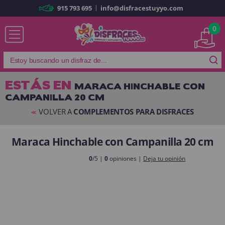
|
915 793 695
info@disfracestuyyo.com
Ya soy cliente
0
ESTÁS EN
MARACA HINCHABLE CON
CAMPANILLA 20 CM
Recordarme
¿Olvidó su contraseña?
VOLVER A
COMPLEMENTOS PARA DISFRACES
<<
ENTRAR
Maraca Hinchable con Campanilla 20 cm
Es mi primera vez
0
/5 |
0
opiniones |
Deja tu opinión
Soy nuevo
Al crear una cuenta en
disfracestuyyo.com
podrás realizar tus
compras rápidamente en nuestra tienda virtual, revisar el estado de tus
pedidos y consultar tus operaciones anteriores.