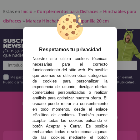
Estás en
Inicio
»
Complementos para Disfraces
»
Hinchables para
disfraces
»
Maraca Hinchable con Campanilla 20 cm
SUSCRÍBETE A NUESTRA
NEWSLETTER
Respetamos tu privacidad
¡Consigue descuentos y entérate de todo antes
que nadie!
Nuestro site utiliza cookies técnicas
necesarias para el correcto
funcionamiento del sitio web. Es posible
que además se utilicen otras categorías
Me gustaría recibir descuentos exclusivos, novedades y tendencias por e-mail.
de cookies para personalizar la
Puedo darme de baja cuando quiera según lo recogido en la
Política de Publicidad
.
experiencia de usuario, divulgar ofertas
comerciales personalizadas o realizar
análisis para optimizar nuestra oferta. El
usuario puede retirar su consentimiento
en todo momento, desde el enlace
«Política de cookies». También puede
aceptar todas las cookies pulsando el
botón Aceptar y Cerrar. Es posible
rechazarlas todas o seleccionar algunas
de las cookies mediante el botón
¿NECESITAS AYUDA?