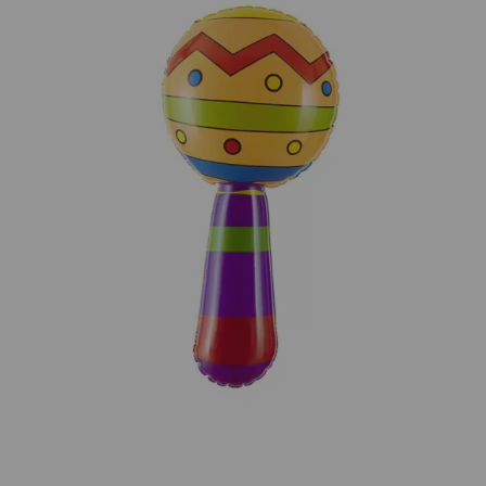
¡Adelante! Te estabamos esperando.
CREAR CUENTA