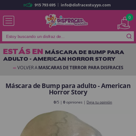
|
915 793 695
info@disfracestuyyo.com
Ya soy cliente
0
ESTÁS EN
MÁSCARA DE BUMP PARA
ADULTO - AMERICAN HORROR STORY
Recordarme
¿Olvidó su contraseña?
VOLVER A
MASCARAS DE TERROR PARA DISFRACES
<<
ENTRAR
Máscara de Bump para adulto - American
Horror Story
Es mi primera vez
Soy nuevo
0
/5 |
0
opiniones |
Deja tu opinión
Al crear una cuenta en
disfracestuyyo.com
podrás realizar tus
compras rápidamente en nuestra tienda virtual, revisar el estado de tus
pedidos y consultar tus operaciones anteriores.