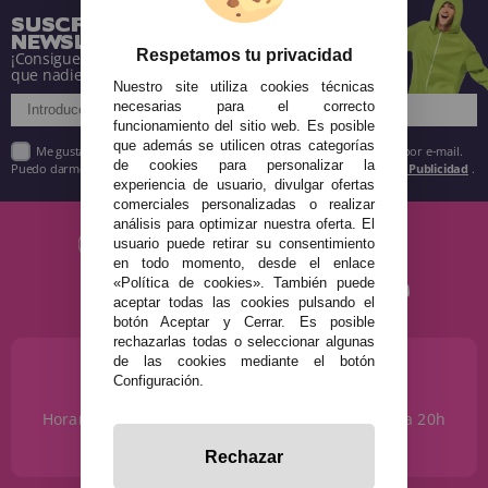
SUSCRÍBETE A NUESTRA
NEWSLETTER
Respetamos tu privacidad
¡Consigue descuentos y entérate de todo antes
que nadie!
Nuestro site utiliza cookies técnicas
necesarias para el correcto
funcionamiento del sitio web. Es posible
que además se utilicen otras categorías
Me gustaría recibir descuentos exclusivos, novedades y tendencias por e-mail.
de cookies para personalizar la
Puedo darme de baja cuando quiera según lo recogido en la
Política de Publicidad
.
experiencia de usuario, divulgar ofertas
comerciales personalizadas o realizar
análisis para optimizar nuestra oferta. El
usuario puede retirar su consentimiento
en todo momento, desde el enlace
«Política de cookies». También puede
aceptar todas las cookies pulsando el
botón Aceptar y Cerrar. Es posible
rechazarlas todas o seleccionar algunas
de las cookies mediante el botón
¿NECESITAS AYUDA?
Configuración.
915 793 695
Horario de Lunes a Sábados de 10 a 14h y de 17 a 20h
info@disfracestuyyo.com
Rechazar