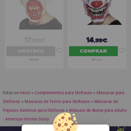
17
14
,99€
,99€
SIN STOCK
COMPRAR
IVA Incl.
IVA Incl.
Estás en
Inicio
»
Complementos para Disfraces
»
Máscaras para
Disfraces
»
Mascaras de Terror para Disfraces
»
Máscaras de
Payasos Asesinos para Disfraces
»
Máscara de Bump para adulto
- American Horror Story