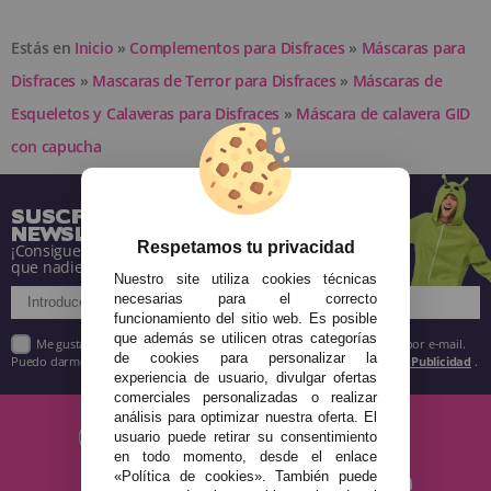
Estás en
Inicio
»
Complementos para Disfraces
»
Máscaras para
Disfraces
»
Mascaras de Terror para Disfraces
»
Máscaras de
Esqueletos y Calaveras para Disfraces
»
Máscara de calavera GID
con capucha
SUSCRÍBETE A NUESTRA
NEWSLETTER
Respetamos tu privacidad
¡Consigue descuentos y entérate de todo antes
que nadie!
Nuestro site utiliza cookies técnicas
necesarias para el correcto
funcionamiento del sitio web. Es posible
que además se utilicen otras categorías
Me gustaría recibir descuentos exclusivos, novedades y tendencias por e-mail.
de cookies para personalizar la
Puedo darme de baja cuando quiera según lo recogido en la
Política de Publicidad
.
experiencia de usuario, divulgar ofertas
comerciales personalizadas o realizar
análisis para optimizar nuestra oferta. El
usuario puede retirar su consentimiento
en todo momento, desde el enlace
«Política de cookies». También puede