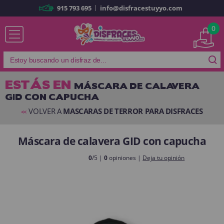
|
915 793 695
info@disfracestuyyo.com
Ya soy cliente
0
ESTÁS EN
MÁSCARA DE CALAVERA
GID CON CAPUCHA
Recordarme
¿Olvidó su contraseña?
VOLVER A
MASCARAS DE TERROR PARA DISFRACES
<<
ENTRAR
Máscara de calavera GID con capucha
Es mi primera vez
0
/5 |
0
opiniones |
Deja tu opinión
Soy nuevo
Al crear una cuenta en
disfracestuyyo.com
podrás realizar tus
compras rápidamente en nuestra tienda virtual, revisar el estado de tus
pedidos y consultar tus operaciones anteriores.