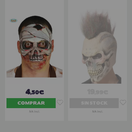
4
19
,50€
,99€
COMPRAR
SIN STOCK
IVA Incl.
IVA Incl.