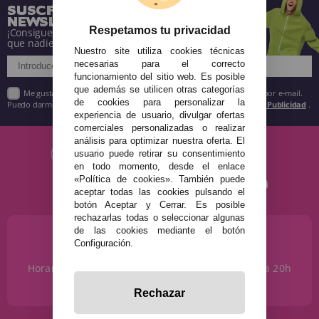
SUSCRÍBETE A NUESTRA
NEWSLETTER
Respetamos tu privacidad
¡Consigue descuentos y entérate de todo antes
que nadie!
Nuestro site utiliza cookies técnicas
necesarias para el correcto
funcionamiento del sitio web. Es posible
que además se utilicen otras categorías
Me gustaría recibir descuentos exclusivos, novedades y tendencias por e-mail.
de cookies para personalizar la
Puedo darme de baja cuando quiera según lo recogido en la
Política de Publicidad
.
experiencia de usuario, divulgar ofertas
comerciales personalizadas o realizar
análisis para optimizar nuestra oferta. El
usuario puede retirar su consentimiento
en todo momento, desde el enlace
«Política de cookies». También puede
aceptar todas las cookies pulsando el
botón Aceptar y Cerrar. Es posible
rechazarlas todas o seleccionar algunas
de las cookies mediante el botón
¿NECESITAS AYUDA?
Configuración.
915 793 695
Horario de Lunes a Sábados de 10 a 14h y de 17 a 20h
info@disfracestuyyo.com
Rechazar