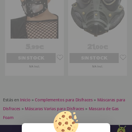
5
21
,99€
,00€
SIN STOCK
SIN STOCK
IVA Incl.
IVA Incl.
Estás en
Inicio
»
Complementos para Disfraces
»
Máscaras para
Disfraces
»
Máscaras Varias para Disfraces
»
Mascara de Gas
Foam