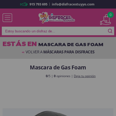
|
915 793 695
info@disfracestuyyo.com
Ya soy cliente
0
ESTÁS EN
MASCARA DE GAS FOAM
Recordarme
¿Olvidó su contraseña?
VOLVER A
MÁSCARAS PARA DISFRACES
<<
ENTRAR
Mascara de Gas Foam
0
/5 |
0
opiniones |
Deja tu opinión
Es mi primera vez
Soy nuevo
Al crear una cuenta en
disfracestuyyo.com
podrás realizar tus
compras rápidamente en nuestra tienda virtual, revisar el estado de tus
pedidos y consultar tus operaciones anteriores.