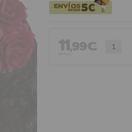
11
,99€
IVA Incl.