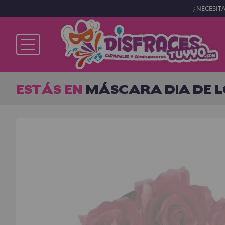
¿NECESITA
Ya soy cliente
ESTÁS EN
MÁSCARA DIA DE 
Recordarme
¿Olvidó su contraseña?
ENTRAR