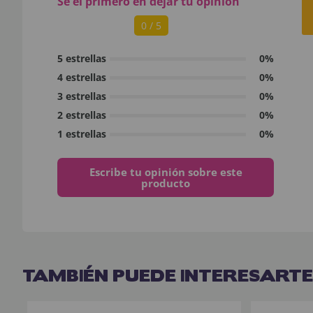
Sé el primero en dejar tu opinión
0 / 5
5 estrellas
0%
4 estrellas
0%
3 estrellas
0%
2 estrellas
0%
1 estrellas
0%
Escribe tu opinión sobre este
producto
TAMBIÉN PUEDE INTERESARTE