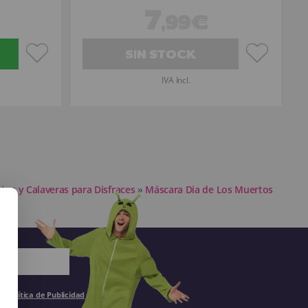
7
,99€
SIN STOCK
IVA Incl.
tos y Calaveras para Disfraces
»
Máscara Dia de Los Muertos
la
Política de Publicidad
.