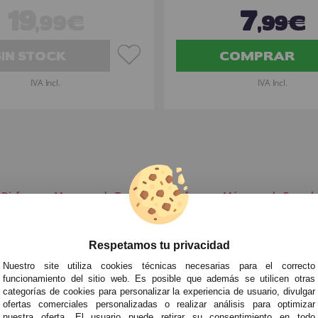
19
7
,99€
,99€
SIN STOCK
COMPRAR
IVA Incl.
IVA Incl.
Disfraces
»
Mascaras de Terror para Disfraces
»
Máscaras de Esquele
Respetamos tu privacidad
TRA NEWSLETTER
Nuestro site utiliza cookies técnicas necesarias para el correcto
de todo antes que nadie!
funcionamiento del sitio web. Es posible que además se utilicen otras
categorías de cookies para personalizar la experiencia de usuario, divulgar
edades y tendencias por e-mail. Puedo darme de baja cuando quiera según lo recogido en 
ofertas comerciales personalizadas o realizar análisis para optimizar
nuestra oferta. El usuario puede retirar su consentimiento en todo