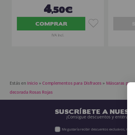
4
,50€
COMPRAR
IVA Incl.
Estás en
Inicio
»
Complementos para Disfraces
»
Máscaras para 
decorada Rosas Rojas
SUSCRÍBETE A NUES
¡Consigue descuentos y entérate 
Me gustaría recibir descuentos exclusivos, nov