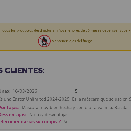
Todos los productos destinados a niños menores de 36 meses deben ser supervi
Mantener lejos del fuego.
 CLIENTES:
Unax
16/03/2026
5
Es una Easter Unlimited 2024-2025. Es la máscara que se usa en
Ventajas:
Máscara muy bien hecha y con olor a vainilla. Barata.
Desventajas:
No hay desventajas
¿Recomendarías su compra?
Si