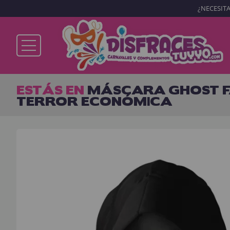
¿NECESITA
Ya soy cliente
ESTÁS EN
MÁSCARA GHOST F
TERROR ECONÓMICA
Recordarme
¿Olvidó su contraseña?
ENTRAR