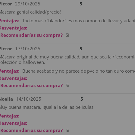
Victor
29/10/2025
5
Mascara genial calidad/precio!
Ventajas:
Tacto mas \"blando\" es mas comoda de llevar y adapt
Desventajas:
¿Recomendarías su compra?
Si
Victor
17/10/2025
5
Máscara original de muy buena calidad, aun que sea la \"econom
colección o halloween.
Ventajas:
Buena acabado y no parece de pvc o no tan duro como 
Desventajas:
¿Recomendarías su compra?
Si
Noelia
14/10/2025
5
Muy buena mascara, igual a la de las peliculas
Ventajas:
Desventajas:
¿Recomendarías su compra?
Si