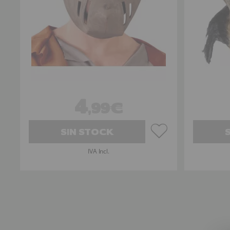
4
,99€
SIN STOCK
IVA Incl.