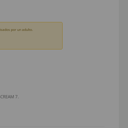
sados por un adulto.
 SCREAM 7.