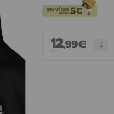
12
,99€
IVA Incl.