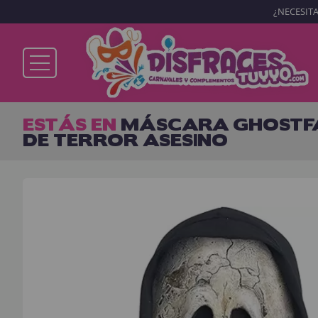
¿NECESITA
Ya soy cliente
ESTÁS EN
MÁSCARA GHOSTFA
DE TERROR ASESINO
Recordarme
¿Olvidó su contraseña?
ENTRAR