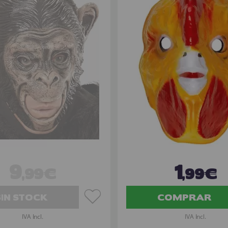
9
1
,99€
,99€
SIN STOCK
COMPRAR
IVA Incl.
IVA Incl.