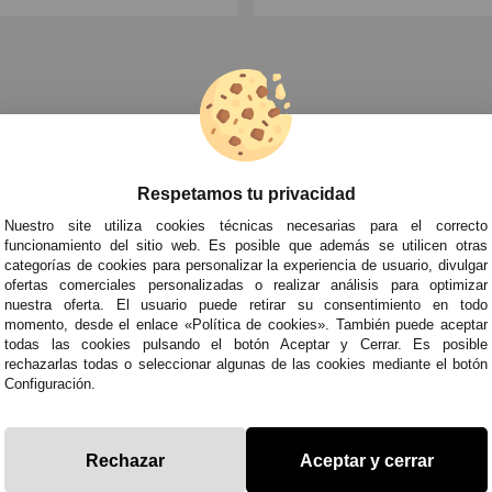
Disfraces
»
Máscaras de Animales para Disfraces
»
Mascara mono co
Respetamos tu privacidad
TRA NEWSLETTER
Nuestro site utiliza cookies técnicas necesarias para el correcto
de todo antes que nadie!
funcionamiento del sitio web. Es posible que además se utilicen otras
categorías de cookies para personalizar la experiencia de usuario, divulgar
edades y tendencias por e-mail. Puedo darme de baja cuando quiera según lo recogido en 
ofertas comerciales personalizadas o realizar análisis para optimizar
nuestra oferta. El usuario puede retirar su consentimiento en todo
momento, desde el enlace «Política de cookies». También puede aceptar
todas las cookies pulsando el botón Aceptar y Cerrar. Es posible
ITAS AYUDA?
· Quiénes somos
· Co
rechazarlas todas o seleccionar algunas de las cookies mediante el botón
Configuración.
695
· Cómo comprar
· Pol
es a Sábados de 10 a 14h y de 17 a 20h
· Envíos y Devoluciones
· Pol
racestuyyo.com
· Blog
· Avi
Rechazar
Aceptar y cerrar