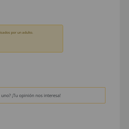
sados por un adulto.
 uno? ¡Tu opinión nos interesa!