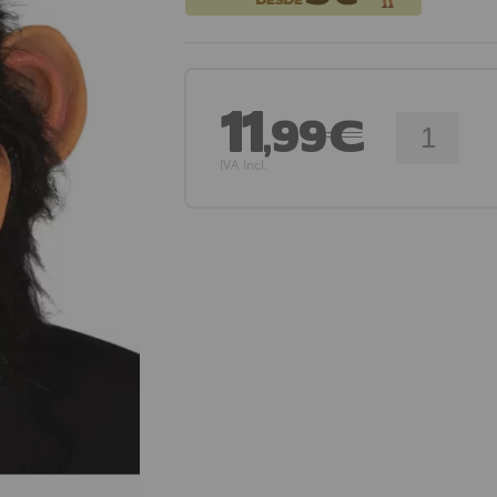
11
,99€
IVA Incl.