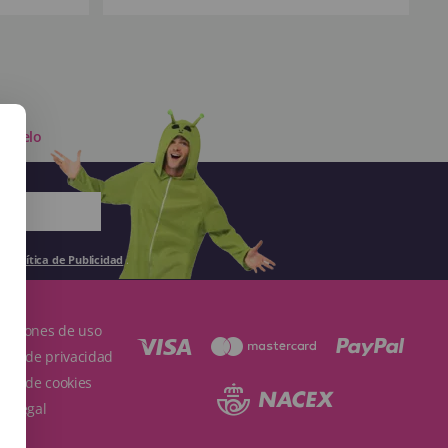
n pelo
la
Política de Publicidad
.
ndiciones de uso
ítica de privacidad
ítica de cookies
so Legal