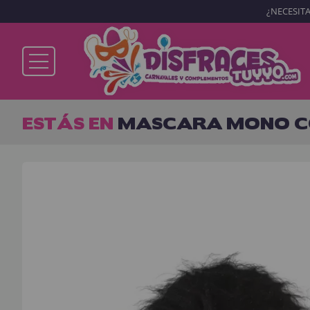
¿NECESITA
Ya soy cliente
ESTÁS EN
MASCARA MONO C
Recordarme
¿Olvidó su contraseña?
ENTRAR