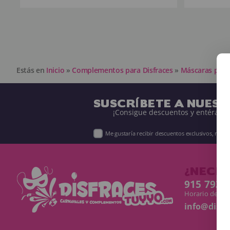
Estás en
Inicio
»
Complementos para Disfraces
»
Máscaras para 
SUSCRÍBETE A NUES
¡Consigue descuentos y entérate 
Me gustaría recibir descuentos exclusivos, nov
¿NECES
915 793 
Horario de Lun
info@disf