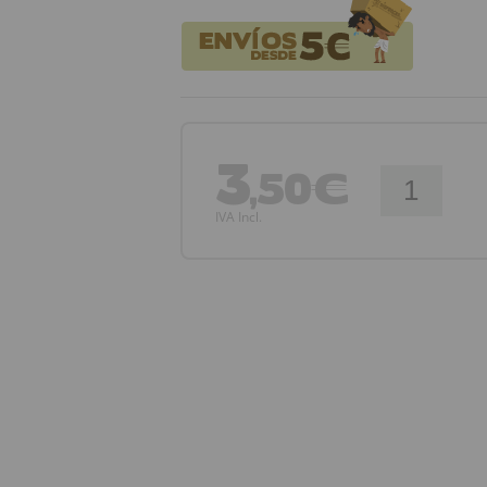
3
,50€
IVA Incl.