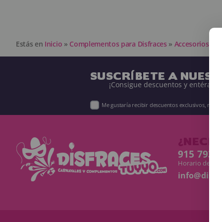
Estás en
Inicio
»
Complementos para Disfraces
»
Accesorios par
SUSCRÍBETE A NUES
¡Consigue descuentos y entérate 
Me gustaría recibir descuentos exclusivos, nov
¿NECES
915 793 
Horario de Lun
info@disf