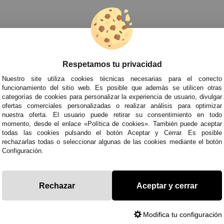
a Piernas Disfraces
»
Medias, Pantys y Calcetines para Disfraces
»
Me
Respetamos tu privacidad
TRA NEWSLETTER
Nuestro site utiliza cookies técnicas necesarias para el correcto
de todo antes que nadie!
funcionamiento del sitio web. Es posible que además se utilicen otras
categorías de cookies para personalizar la experiencia de usuario, divulgar
edades y tendencias por e-mail. Puedo darme de baja cuando quiera según lo recogido en 
ofertas comerciales personalizadas o realizar análisis para optimizar
nuestra oferta. El usuario puede retirar su consentimiento en todo
momento, desde el enlace «Política de cookies». También puede aceptar
todas las cookies pulsando el botón Aceptar y Cerrar. Es posible
ITAS AYUDA?
· Quiénes somos
· Co
rechazarlas todas o seleccionar algunas de las cookies mediante el botón
Configuración.
695
· Cómo comprar
· Pol
es a Sábados de 10 a 14h y de 17 a 20h
· Envíos y Devoluciones
· Pol
racestuyyo.com
· Blog
· Avi
Rechazar
Aceptar y cerrar
Modifica tu configuración