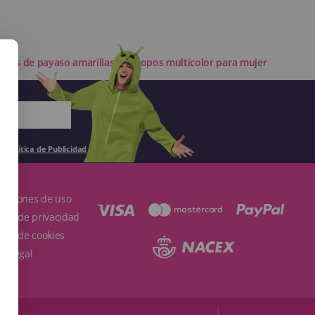
dias de payaso amarillas con topos multicolor para mujer
la
Política de Publicidad
.
ndiciones de uso
ítica de privacidad
ítica de cookies
so Legal