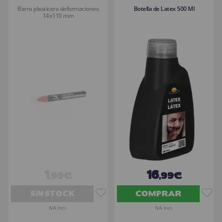
Barra plasticera deformaciones
Botella de Latex 500 Ml
14x110 mm
1
16
,99€
,99€
SIN STOCK
COMPRAR
IVA Incl.
IVA Incl.