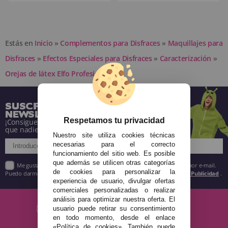
Estás en
Inicio
»
Complementos para Disfraces
»
Maquillajes para
Disfraces
»
Efectos Especiales para Disfraces
»
Caracterización
»
Orejas de látex Elfo Profesional Fx
SUSCRÍBETE A NUESTRA
NEWSLETTER
Respetamos tu privacidad
¡Consigue descuentos y entérate de todo antes
que nadie!
Nuestro site utiliza cookies técnicas
necesarias para el correcto
funcionamiento del sitio web. Es posible
que además se utilicen otras categorías
Me gustaría recibir descuentos exclusivos, novedades y tendencias por e-mail.
de cookies para personalizar la
Puedo darme de baja cuando quiera según lo recogido en la
Política de Publicidad
.
experiencia de usuario, divulgar ofertas
comerciales personalizadas o realizar
análisis para optimizar nuestra oferta. El
usuario puede retirar su consentimiento
en todo momento, desde el enlace
«Política de cookies». También puede