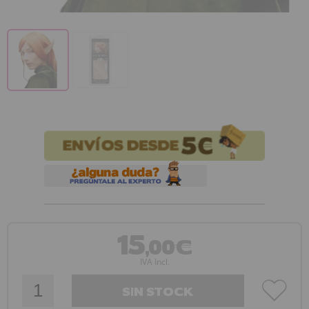
15
,00€
IVA Incl.
SIN STOCK