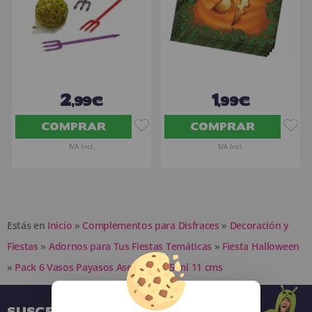
2
1
,99€
,99€
COMPRAR
COMPRAR
IVA Incl.
IVA Incl.
Estás en
Inicio
»
Complementos para Disfraces
»
Decoración y
Fiestas
»
Adornos para Tus Fiestas Temáticas
»
Fiesta Halloween
»
Pack 6 Vasos Payasos Asesinos 355 ml 11 cms
SUSCRÍBETE A NUESTRA