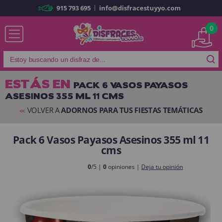
|
915 793 695
info@disfracestuyyo.com
Ya soy cliente
0
ESTÁS EN
PACK 6 VASOS PAYASOS
ASESINOS 355 ML 11 CMS
Recordarme
¿Olvidó su contraseña?
VOLVER A
ADORNOS PARA TUS FIESTAS TEMÁTICAS
<<
ENTRAR
Pack 6 Vasos Payasos Asesinos 355 ml 11
cms
Es mi primera vez
Soy nuevo
0
/5 |
0
opiniones |
Deja tu opinión
Al crear una cuenta en
disfracestuyyo.com
podrás realizar tus
compras rápidamente en nuestra tienda virtual, revisar el estado de tus
pedidos y consultar tus operaciones anteriores.