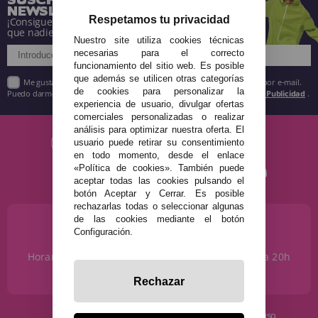
NEWSLETTER
Respetamos tu privacidad
¡Consigue descuentos y entérate de todo antes
que nadie!
Nuestro site utiliza cookies técnicas
necesarias para el correcto
funcionamiento del sitio web. Es posible
que además se utilicen otras categorías
Me gustaría recibir descuentos exclusivos, novedades y tendencias por e-mail.
de cookies para personalizar la
Puedo darme de baja cuando quiera según lo recogido en la
Política de Publicidad
.
experiencia de usuario, divulgar ofertas
comerciales personalizadas o realizar
análisis para optimizar nuestra oferta. El
usuario puede retirar su consentimiento
en todo momento, desde el enlace
«Política de cookies». También puede
aceptar todas las cookies pulsando el
botón Aceptar y Cerrar. Es posible
rechazarlas todas o seleccionar algunas
de las cookies mediante el botón
¿NECESITAS AYUDA?
Configuración.
915 793 695
Horario de Lunes a Sábados de 10 a 14h y de 17 a 20h
info@disfracestuyyo.com
Rechazar
· Quiénes somos
· Condiciones de uso