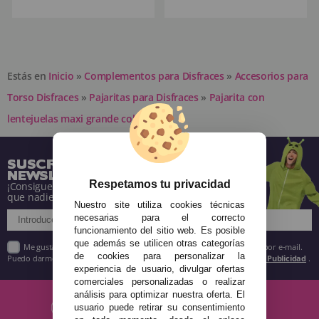
Estás en
Inicio
»
Complementos para Disfraces
»
Accesorios para
Torso Disfraces
»
Pajaritas para Disfraces
»
Pajarita con
lentejuelas maxi grande colores
SUSCRÍBETE A NUESTRA
NEWSLETTER
Respetamos tu privacidad
¡Consigue descuentos y entérate de todo antes
que nadie!
Nuestro site utiliza cookies técnicas
necesarias para el correcto
funcionamiento del sitio web. Es posible
que además se utilicen otras categorías
Me gustaría recibir descuentos exclusivos, novedades y tendencias por e-mail.
de cookies para personalizar la
Puedo darme de baja cuando quiera según lo recogido en la
Política de Publicidad
.
experiencia de usuario, divulgar ofertas
comerciales personalizadas o realizar
análisis para optimizar nuestra oferta. El
usuario puede retirar su consentimiento