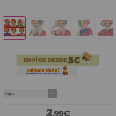
Rojo
2
,99€