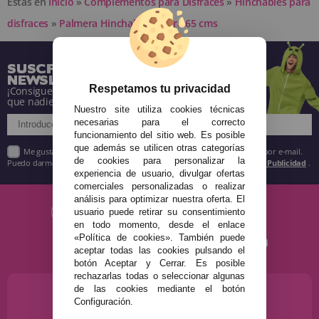
Estás en
Inicio
»
Complementos para Disfraces
»
Hinchables para
disfraces
»
Palmera Hinchable Nevera 65 cms
SUSCRÍBETE A NUESTRA
NEWSLETTER
Respetamos tu privacidad
¡Consigue descuentos y entérate de todo antes
que nadie!
Nuestro site utiliza cookies técnicas
necesarias para el correcto
funcionamiento del sitio web. Es posible
que además se utilicen otras categorías
Me gustaría recibir descuentos exclusivos, novedades y tendencias por e-mail.
de cookies para personalizar la
Puedo darme de baja cuando quiera según lo recogido en la
Política de Publicidad
.
experiencia de usuario, divulgar ofertas
comerciales personalizadas o realizar
análisis para optimizar nuestra oferta. El
usuario puede retirar su consentimiento
en todo momento, desde el enlace
«Política de cookies». También puede
aceptar todas las cookies pulsando el
botón Aceptar y Cerrar. Es posible
rechazarlas todas o seleccionar algunas
de las cookies mediante el botón
¿NECESITAS AYUDA?
Configuración.
915 793 695